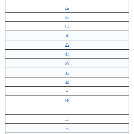
ふ
へ
ほ
ま
み
む
め
も
や
–
ゆ
–
よ
ら