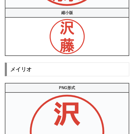
縮小版
メイリオ
PNG形式