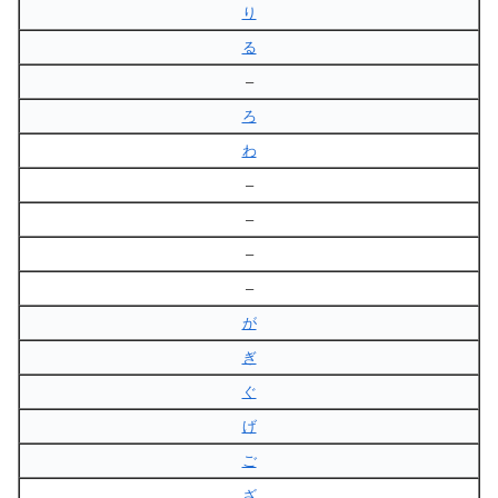
り
る
–
ろ
わ
–
–
–
–
が
ぎ
ぐ
げ
ご
ざ