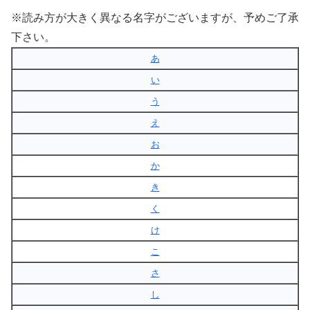
※読み方が大きく異なる名字がございますが、予めご了承
下さい。
あ
い
う
え
お
か
き
く
け
こ
さ
し