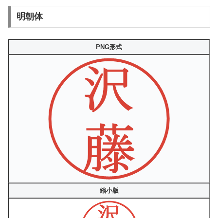
明朝体
PNG形式
縮小版