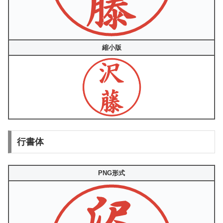
縮小版
行書体
PNG形式