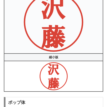
縮小版
ポップ体