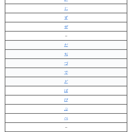
じ
ず
ぜ
–
だ
ぢ
づ
で
ど
ば
び
ぶ
べ
–