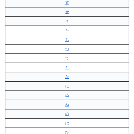
す
せ
そ
た
ち
つ
て
と
な
に
ぬ
ね
の
は
ひ