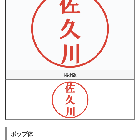
縮小版
ポップ体