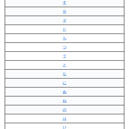
す
せ
そ
た
ち
つ
て
と
な
に
ぬ
ね
の
は
ひ