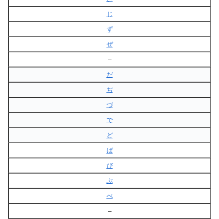
じ
ず
ぜ
–
だ
ぢ
づ
で
ど
ば
び
ぶ
べ
–