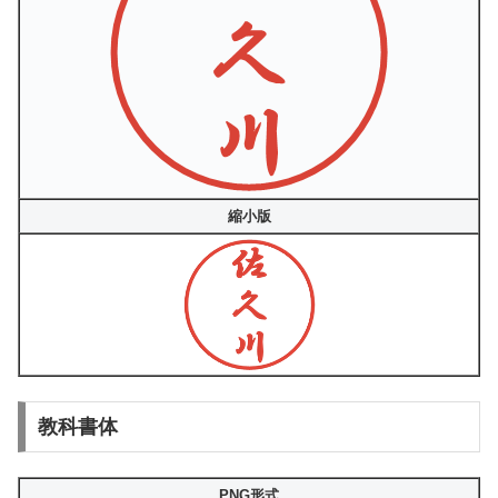
縮小版
教科書体
PNG形式