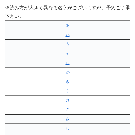
※読み方が大きく異なる名字がございますが、予めご了承
下さい。
あ
い
う
え
お
か
き
く
け
こ
さ
し