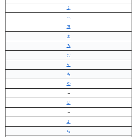
ふ
へ
ほ
ま
み
む
め
も
や
–
ゆ
–
よ
ら