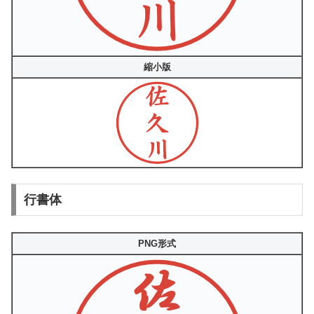
縮小版
行書体
PNG形式