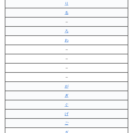
り
る
–
ろ
わ
–
–
–
–
が
ぎ
ぐ
げ
ご
ざ