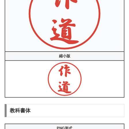
縮小版
教科書体
PNG形式