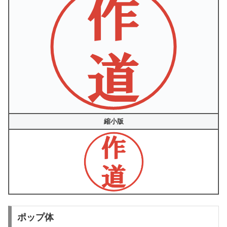
縮小版
ポップ体