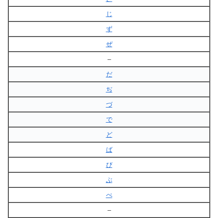
じ
ず
ぜ
–
だ
ぢ
づ
で
ど
ば
び
ぶ
べ
–