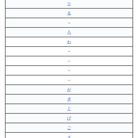
り
る
–
ろ
わ
–
–
–
–
が
ぎ
ぐ
げ
ご
ざ