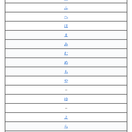
ふ
へ
ほ
ま
み
む
め
も
や
–
ゆ
–
よ
ら