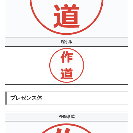
縮小版
プレゼンス体
PNG形式