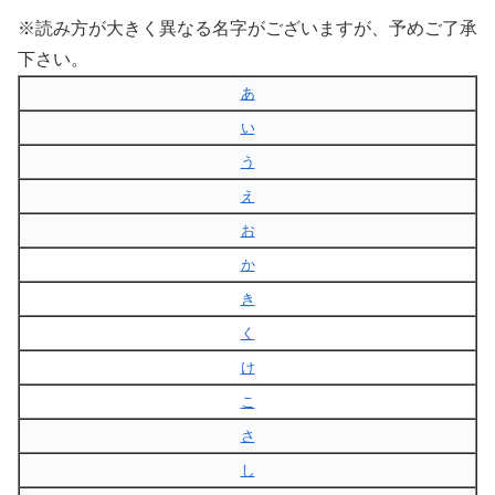
※読み方が大きく異なる名字がございますが、予めご了承
下さい。
あ
い
う
え
お
か
き
く
け
こ
さ
し