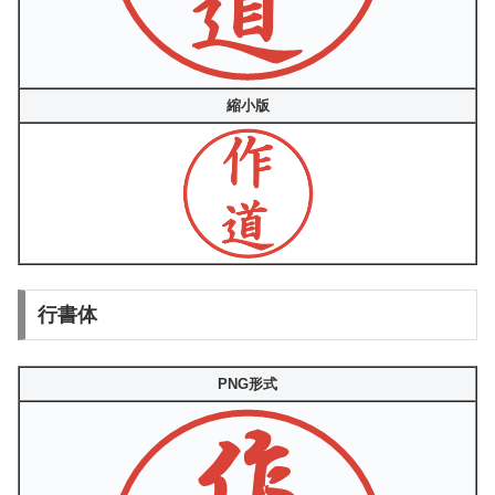
縮小版
行書体
PNG形式