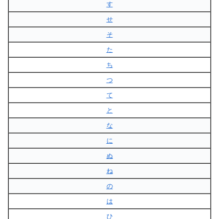
す
せ
そ
た
ち
つ
て
と
な
に
ぬ
ね
の
は
ひ