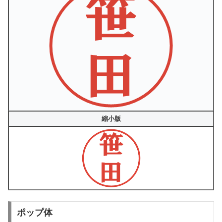
縮小版
ポップ体