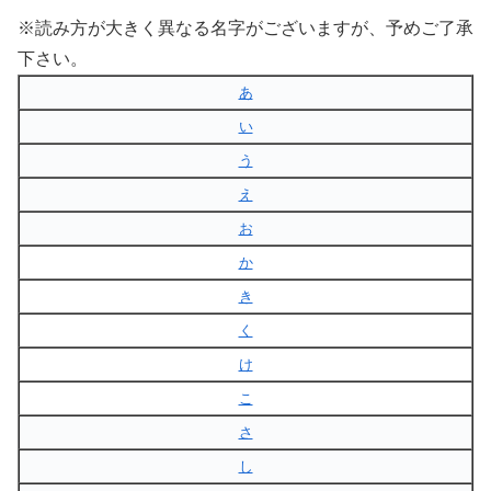
※読み方が大きく異なる名字がございますが、予めご了承
下さい。
あ
い
う
え
お
か
き
く
け
こ
さ
し