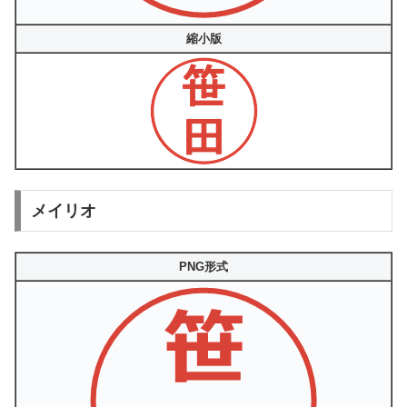
縮小版
メイリオ
PNG形式