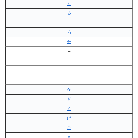
り
る
–
ろ
わ
–
–
–
–
が
ぎ
ぐ
げ
ご
ざ