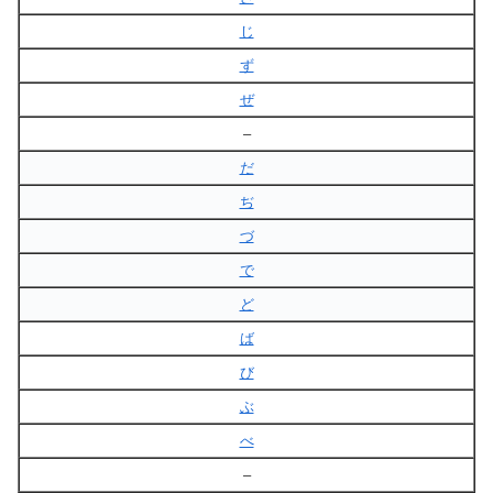
じ
ず
ぜ
–
だ
ぢ
づ
で
ど
ば
び
ぶ
べ
–