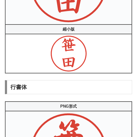
縮小版
行書体
PNG形式