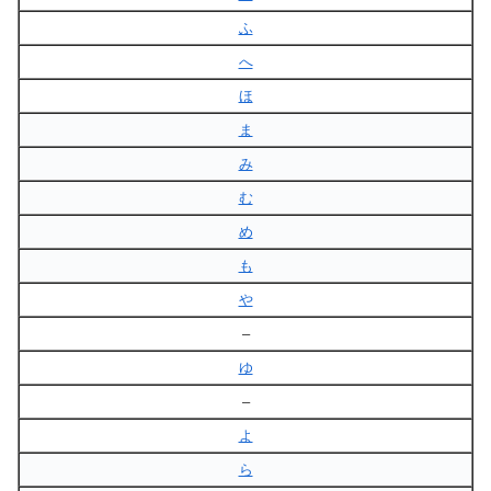
ふ
へ
ほ
ま
み
む
め
も
や
–
ゆ
–
よ
ら