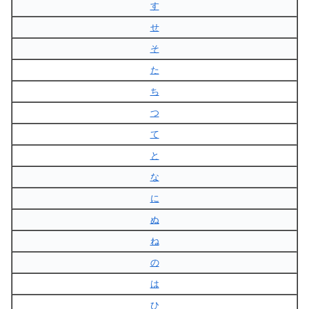
す
せ
そ
た
ち
つ
て
と
な
に
ぬ
ね
の
は
ひ