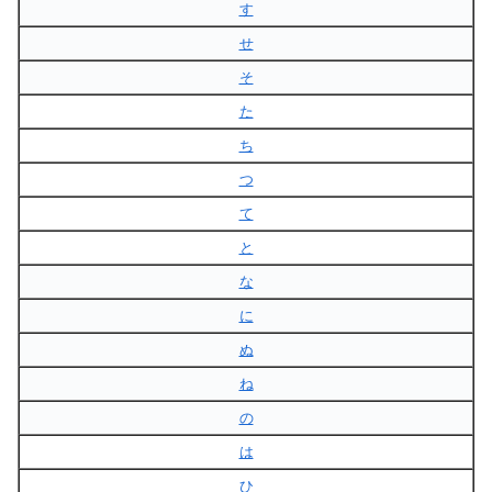
す
せ
そ
た
ち
つ
て
と
な
に
ぬ
ね
の
は
ひ