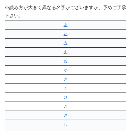
※読み方が大きく異なる名字がございますが、予めご了承
下さい。
あ
い
う
え
お
か
き
く
け
こ
さ
し