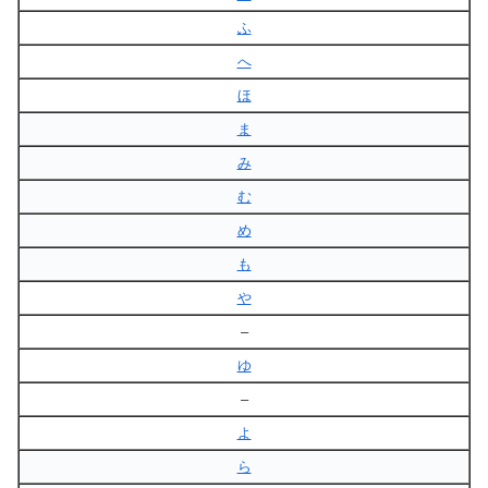
ふ
へ
ほ
ま
み
む
め
も
や
–
ゆ
–
よ
ら