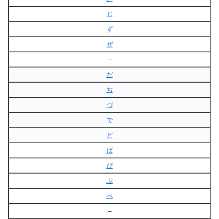
じ
ず
ぜ
–
だ
ぢ
づ
で
ど
ば
び
ぶ
べ
–