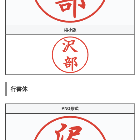
縮小版
行書体
PNG形式