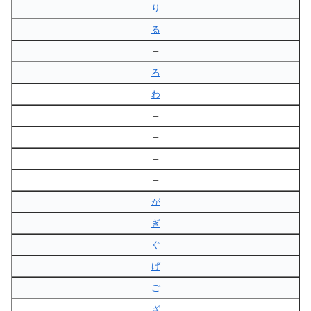
り
る
–
ろ
わ
–
–
–
–
が
ぎ
ぐ
げ
ご
ざ