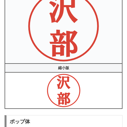
縮小版
ポップ体