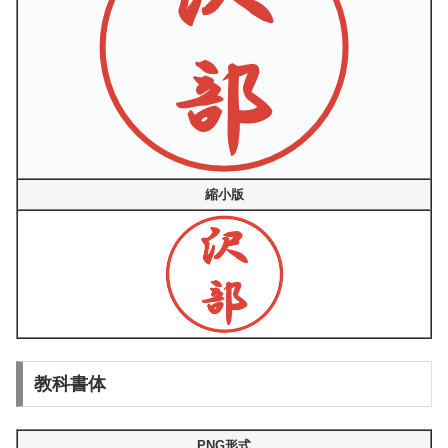
縮小版
教科書体
PNG形式