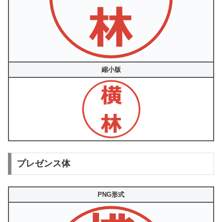
縮小版
プレゼンス体
PNG形式