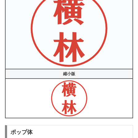
縮小版
ポップ体