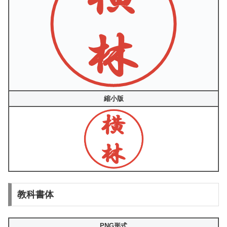
縮小版
教科書体
PNG形式