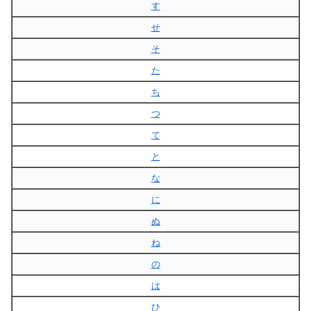
す
せ
そ
た
ち
つ
て
と
な
に
ぬ
ね
の
は
ひ