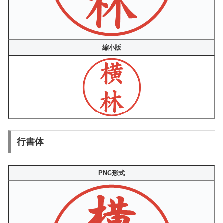
縮小版
行書体
PNG形式