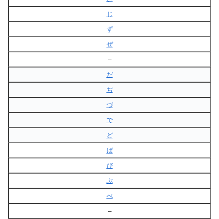
じ
ず
ぜ
–
だ
ぢ
づ
で
ど
ば
び
ぶ
べ
–