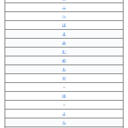
ふ
へ
ほ
ま
み
む
め
も
や
–
ゆ
–
よ
ら