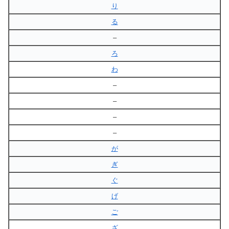
り
る
–
ろ
わ
–
–
–
–
が
ぎ
ぐ
げ
ご
ざ