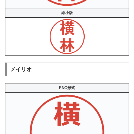
縮小版
メイリオ
PNG形式