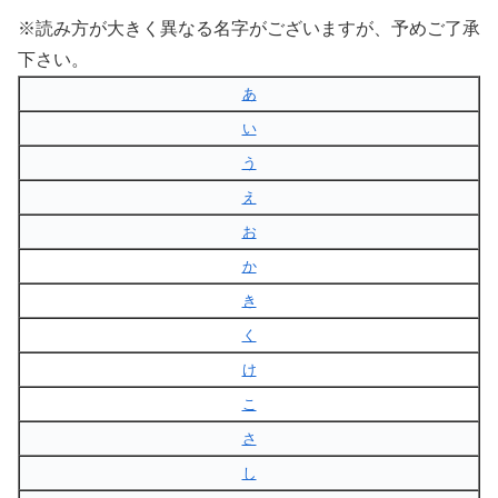
※読み方が大きく異なる名字がございますが、予めご了承
下さい。
あ
い
う
え
お
か
き
く
け
こ
さ
し