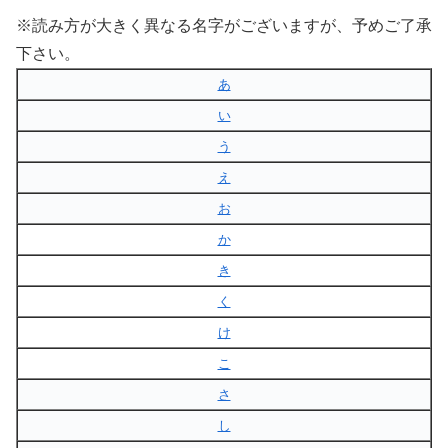
※読み方が大きく異なる名字がございますが、予めご了承
下さい。
あ
い
う
え
お
か
き
く
け
こ
さ
し