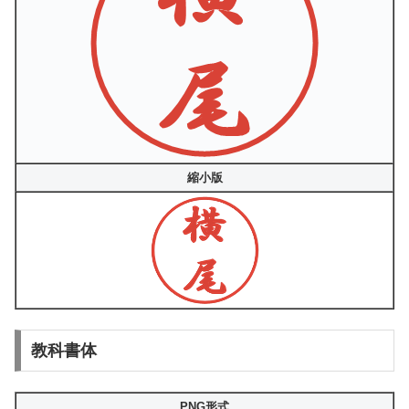
縮小版
教科書体
PNG形式