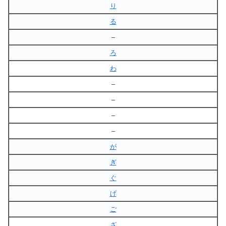
り
る
–
ろ
わ
–
–
–
–
が
ぎ
ぐ
げ
ご
ざ