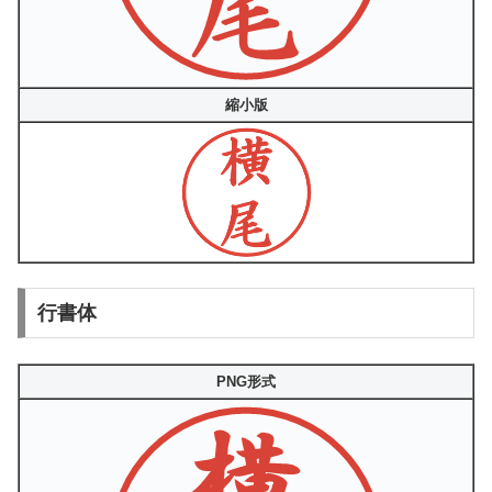
縮小版
行書体
PNG形式