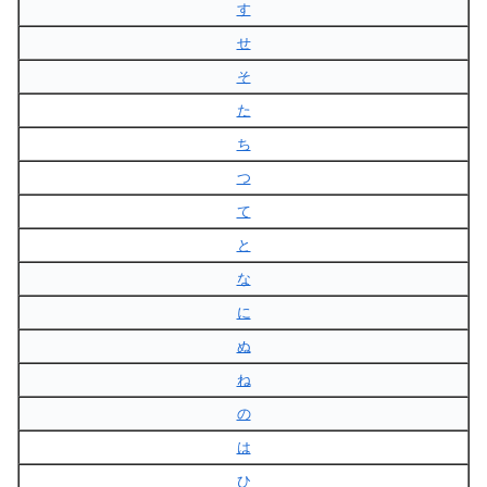
す
せ
そ
た
ち
つ
て
と
な
に
ぬ
ね
の
は
ひ