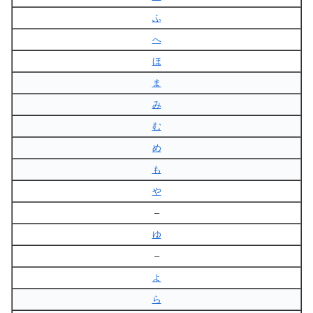
ふ
へ
ほ
ま
み
む
め
も
や
–
ゆ
–
よ
ら