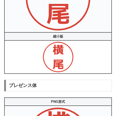
縮小版
プレゼンス体
PNG形式