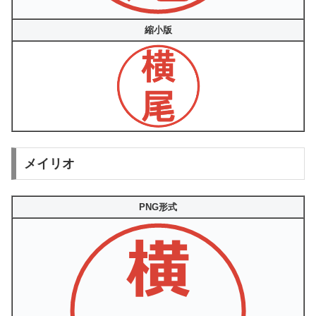
縮小版
メイリオ
PNG形式