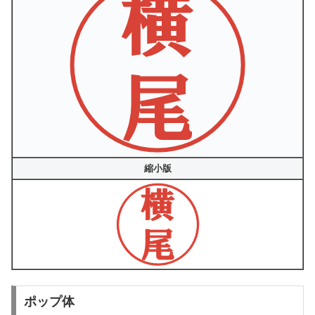
縮小版
ポップ体