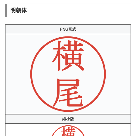
明朝体
PNG形式
縮小版