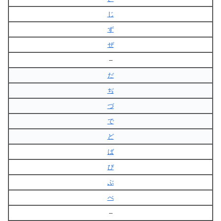
じ
ず
ぜ
–
だ
ぢ
づ
で
ど
ば
び
ぶ
べ
–