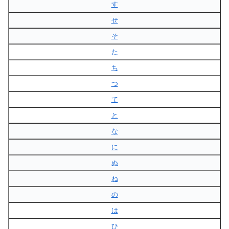
す
せ
そ
た
ち
つ
て
と
な
に
ぬ
ね
の
は
ひ