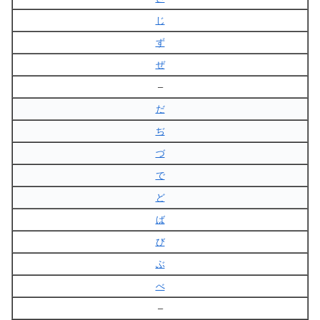
じ
ず
ぜ
–
だ
ぢ
づ
で
ど
ば
び
ぶ
べ
–