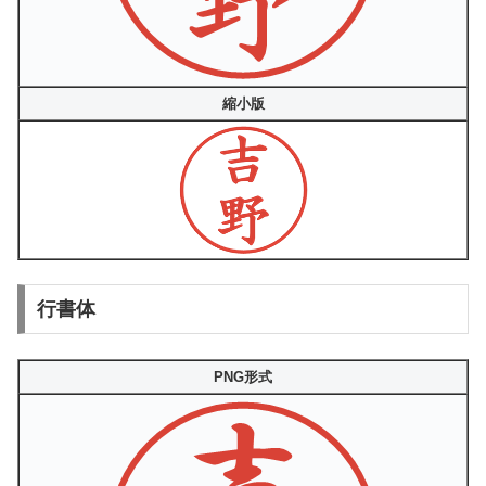
縮小版
行書体
PNG形式