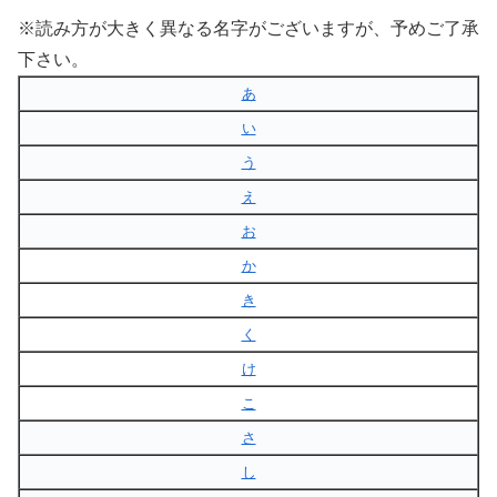
※読み方が大きく異なる名字がございますが、予めご了承
下さい。
あ
い
う
え
お
か
き
く
け
こ
さ
し