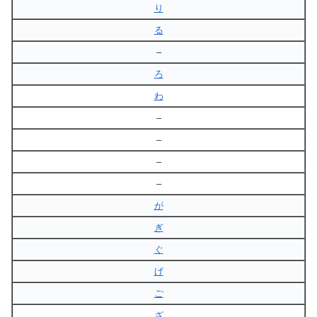
り
る
–
ろ
わ
–
–
–
–
が
ぎ
ぐ
げ
ご
ざ