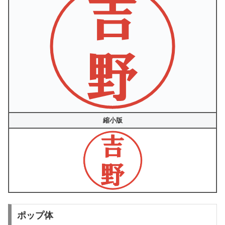
縮小版
ポップ体