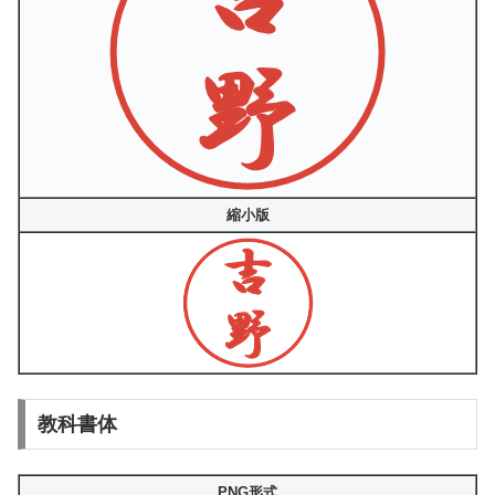
縮小版
教科書体
PNG形式