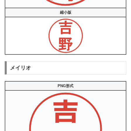
縮小版
メイリオ
PNG形式