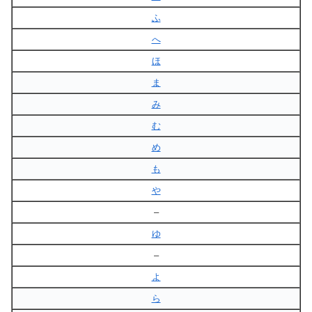
ふ
へ
ほ
ま
み
む
め
も
や
–
ゆ
–
よ
ら