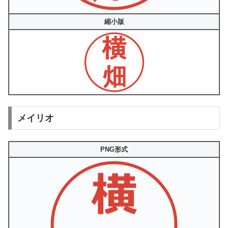
縮小版
メイリオ
PNG形式