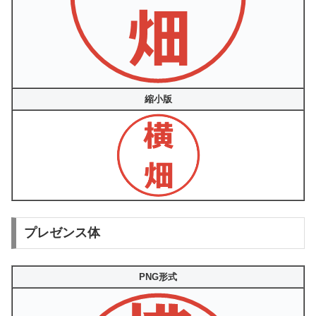
縮小版
プレゼンス体
PNG形式