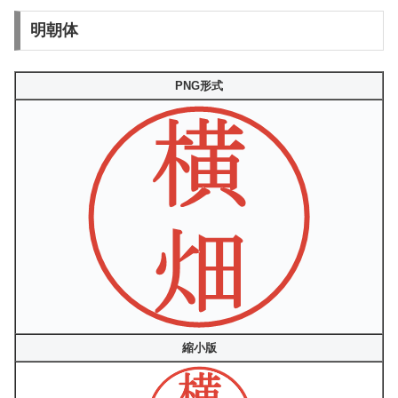
明朝体
PNG形式
縮小版