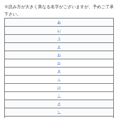
※読み方が大きく異なる名字がございますが、予めご了承
下さい。
あ
い
う
え
お
か
き
く
け
こ
さ
し