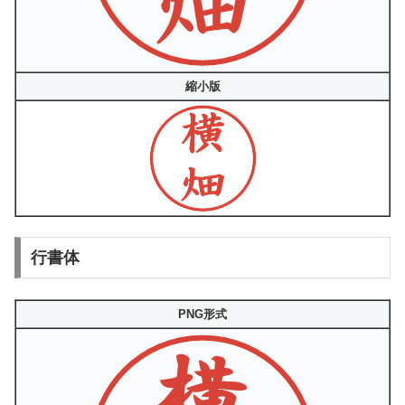
縮小版
行書体
PNG形式