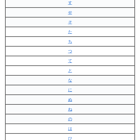
す
せ
そ
た
ち
つ
て
と
な
に
ぬ
ね
の
は
ひ