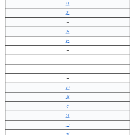
り
る
–
ろ
わ
–
–
–
–
が
ぎ
ぐ
げ
ご
ざ