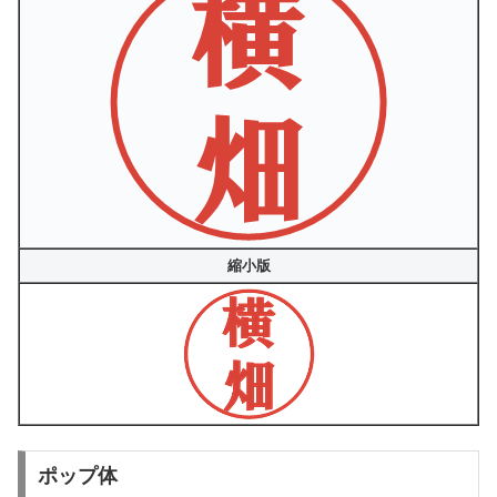
縮小版
ポップ体