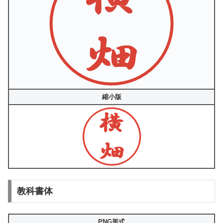
縮小版
教科書体
PNG形式