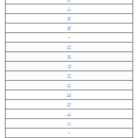
じ
ず
ぜ
–
だ
ぢ
づ
で
ど
ば
び
ぶ
べ
–