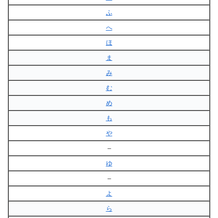
ふ
へ
ほ
ま
み
む
め
も
や
–
ゆ
–
よ
ら