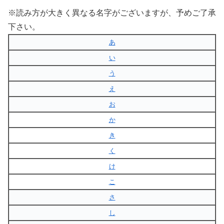
※読み方が大きく異なる名字がございますが、予めご了承
下さい。
あ
い
う
え
お
か
き
く
け
こ
さ
し