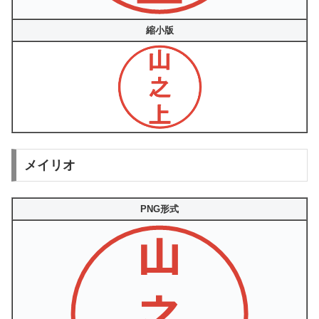
縮小版
メイリオ
PNG形式