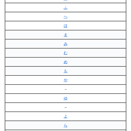
ふ
へ
ほ
ま
み
む
め
も
や
–
ゆ
–
よ
ら