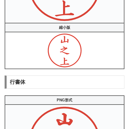
縮小版
行書体
PNG形式