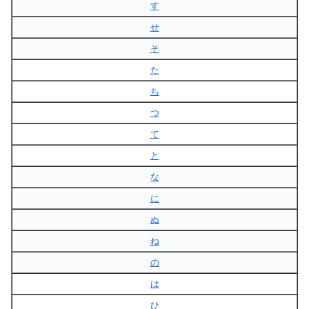
す
せ
そ
た
ち
つ
て
と
な
に
ぬ
ね
の
は
ひ