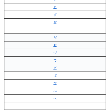
じ
ず
ぜ
–
だ
ぢ
づ
で
ど
ば
び
ぶ
べ
–