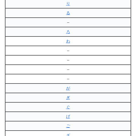
り
る
–
ろ
わ
–
–
–
–
が
ぎ
ぐ
げ
ご
ざ