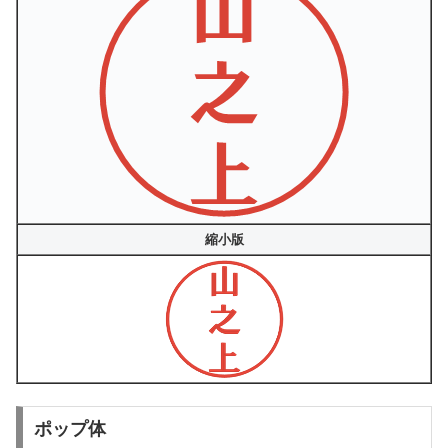
縮小版
ポップ体