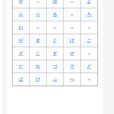
や
–
ゆ
–
よ
ら
り
る
–
ろ
わ
–
–
–
–
が
ぎ
ぐ
げ
ご
ざ
じ
ず
ぜ
–
だ
ぢ
づ
で
ど
ば
び
ぶ
べ
–