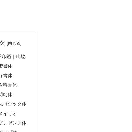
次
子印鑑｜山脇
楷書体
行書体
教科書体
明朝体
丸ゴシック体
メイリオ
プレゼンス体