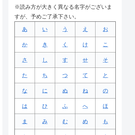
※読み方が大きく異なる名字がございま
すが、予めご了承下さい。
あ
い
う
え
お
か
き
く
け
こ
さ
し
す
せ
そ
た
ち
つ
て
と
な
に
ぬ
ね
の
は
ひ
ふ
へ
ほ
ま
み
む
め
も