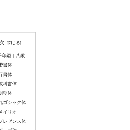
次
子印鑑｜八鍬
楷書体
行書体
教科書体
明朝体
丸ゴシック体
メイリオ
プレゼンス体