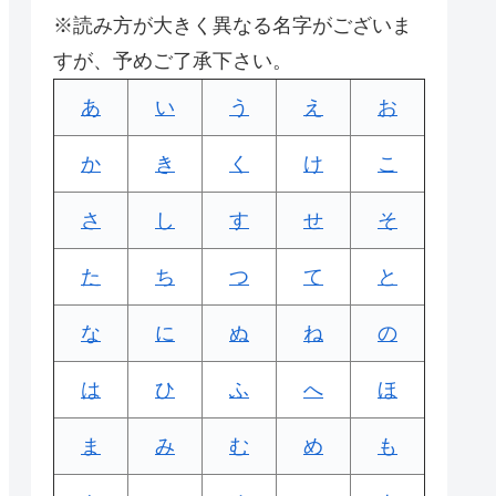
※読み方が大きく異なる名字がございま
すが、予めご了承下さい。
あ
い
う
え
お
か
き
く
け
こ
さ
し
す
せ
そ
た
ち
つ
て
と
な
に
ぬ
ね
の
は
ひ
ふ
へ
ほ
ま
み
む
め
も