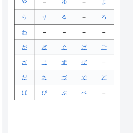
や
–
ゆ
–
よ
ら
り
る
–
ろ
わ
–
–
–
–
が
ぎ
ぐ
げ
ご
ざ
じ
ず
ぜ
–
だ
ぢ
づ
で
ど
ば
び
ぶ
べ
–