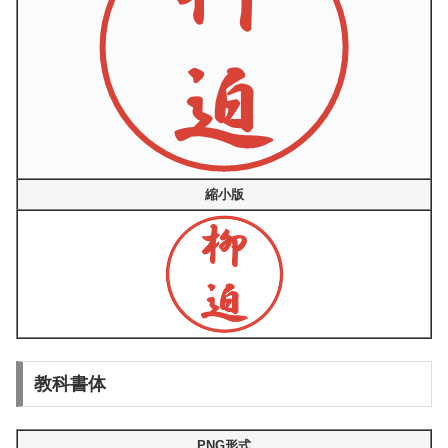
縮小版
教科書体
PNG形式