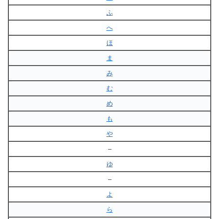
ふ
へ
ほ
ま
み
む
め
も
や
–
ゆ
–
よ
ら