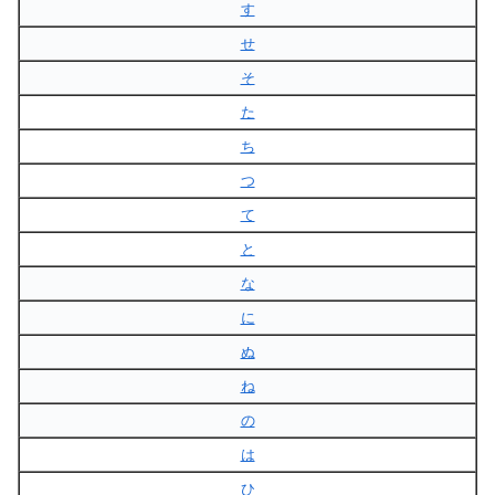
す
せ
そ
た
ち
つ
て
と
な
に
ぬ
ね
の
は
ひ