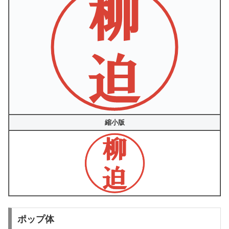
縮小版
ポップ体