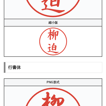
縮小版
行書体
PNG形式