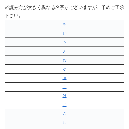
※読み方が大きく異なる名字がございますが、予めご了承
下さい。
あ
い
う
え
お
か
き
く
け
こ
さ
し