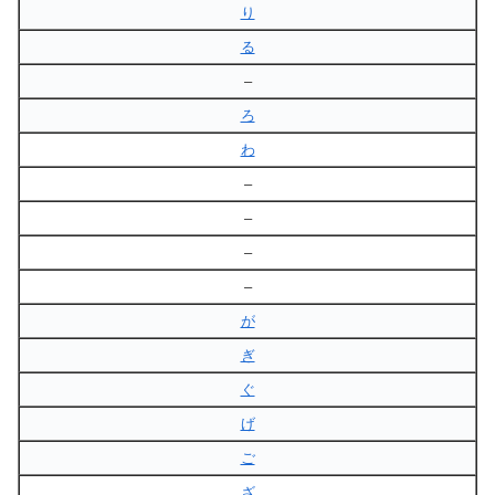
り
る
–
ろ
わ
–
–
–
–
が
ぎ
ぐ
げ
ご
ざ