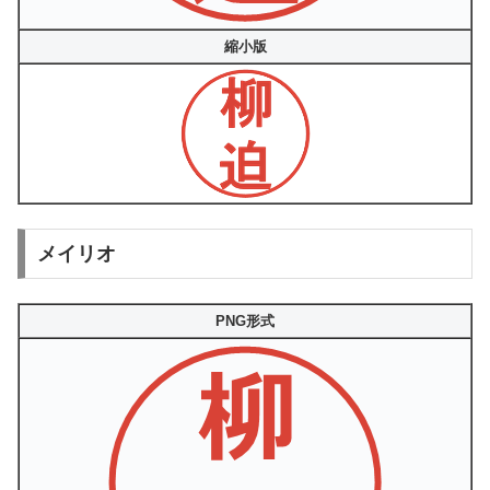
縮小版
メイリオ
PNG形式