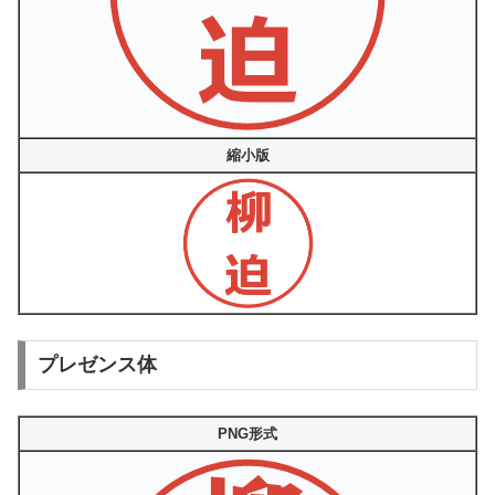
縮小版
プレゼンス体
PNG形式