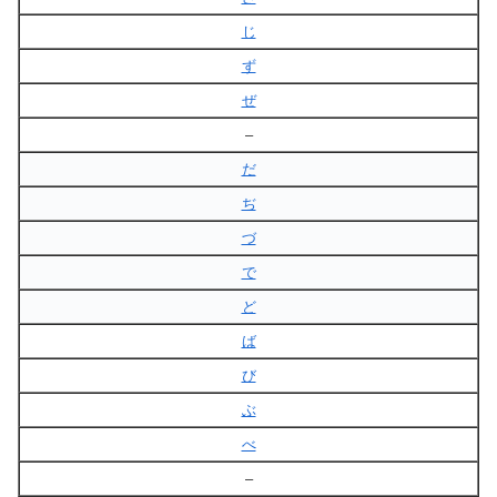
じ
ず
ぜ
–
だ
ぢ
づ
で
ど
ば
び
ぶ
べ
–