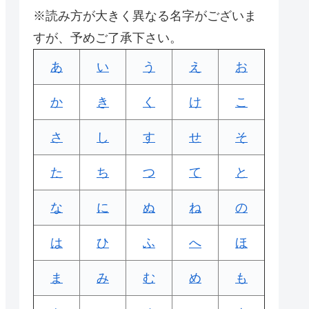
※読み方が大きく異なる名字がございま
すが、予めご了承下さい。
あ
い
う
え
お
か
き
く
け
こ
さ
し
す
せ
そ
た
ち
つ
て
と
な
に
ぬ
ね
の
は
ひ
ふ
へ
ほ
ま
み
む
め
も