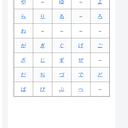
や
–
ゆ
–
よ
ら
り
る
–
ろ
わ
–
–
–
–
が
ぎ
ぐ
げ
ご
ざ
じ
ず
ぜ
–
だ
ぢ
づ
で
ど
ば
び
ぶ
べ
–