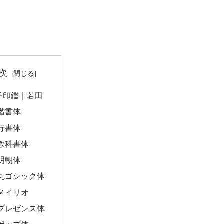
次
子印鑑｜若田
楷書体
行書体
教科書体
明朝体
丸ゴシック体
メイリオ
プレゼンス体