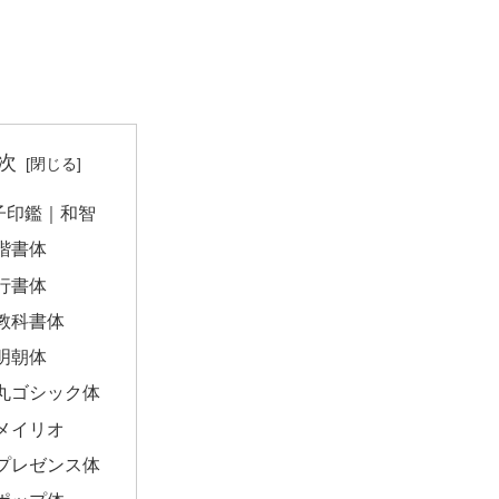
次
子印鑑｜和智
楷書体
行書体
教科書体
明朝体
丸ゴシック体
メイリオ
プレゼンス体