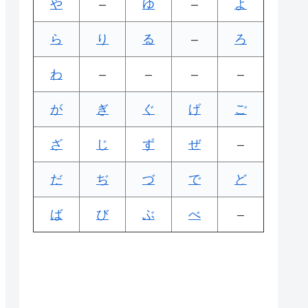
や
–
ゆ
–
よ
ら
り
る
–
ろ
わ
–
–
–
–
が
ぎ
ぐ
げ
ご
ざ
じ
ず
ぜ
–
だ
ぢ
づ
で
ど
ば
び
ぶ
べ
–