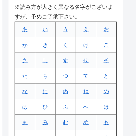
※読み方が大きく異なる名字がございま
すが、予めご了承下さい。
あ
い
う
え
お
か
き
く
け
こ
さ
し
す
せ
そ
た
ち
つ
て
と
な
に
ぬ
ね
の
は
ひ
ふ
へ
ほ
ま
み
む
め
も