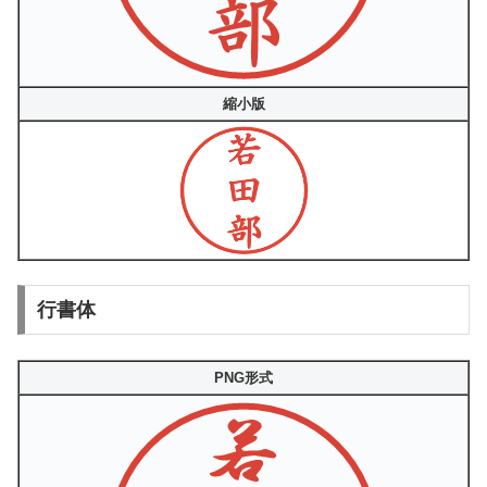
縮小版
行書体
PNG形式