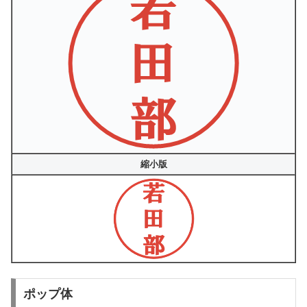
縮小版
ポップ体