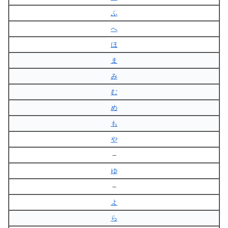
ふ
へ
ほ
ま
み
む
め
も
や
–
ゆ
–
よ
ら