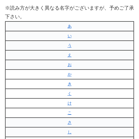
※読み方が大きく異なる名字がございますが、予めご了承
下さい。
あ
い
う
え
お
か
き
く
け
こ
さ
し