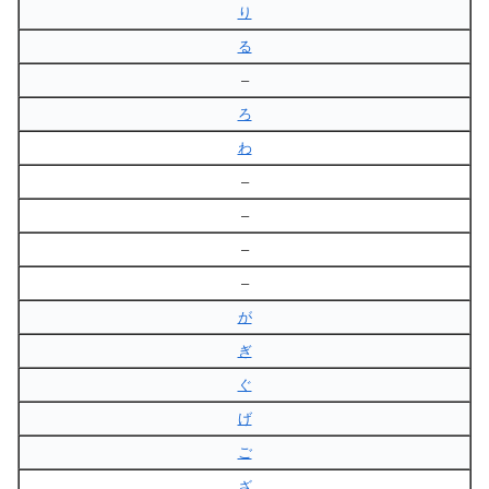
り
る
–
ろ
わ
–
–
–
–
が
ぎ
ぐ
げ
ご
ざ