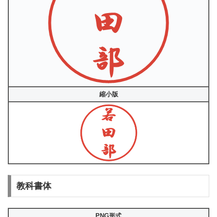
縮小版
教科書体
PNG形式