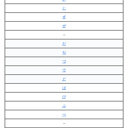
じ
ず
ぜ
–
だ
ぢ
づ
で
ど
ば
び
ぶ
べ
–