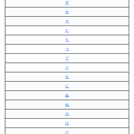
す
せ
そ
た
ち
つ
て
と
な
に
ぬ
ね
の
は
ひ