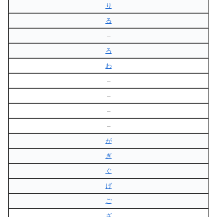
り
る
–
ろ
わ
–
–
–
–
が
ぎ
ぐ
げ
ご
ざ