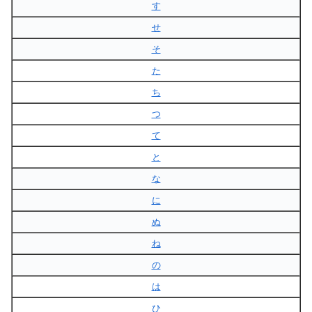
す
せ
そ
た
ち
つ
て
と
な
に
ぬ
ね
の
は
ひ