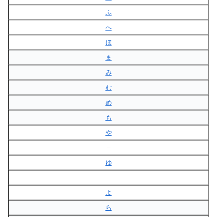
ふ
へ
ほ
ま
み
む
め
も
や
–
ゆ
–
よ
ら