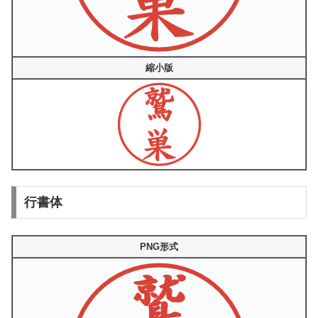
縮小版
行書体
PNG形式