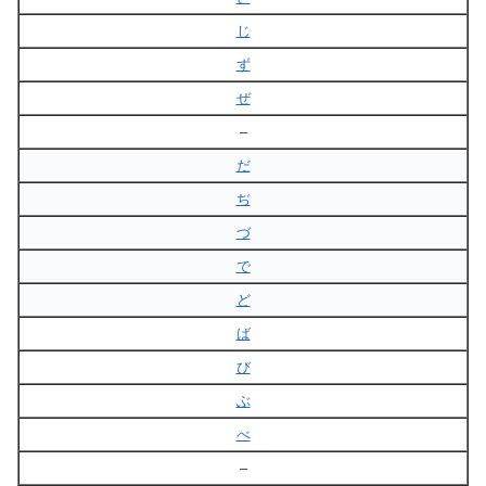
じ
ず
ぜ
–
だ
ぢ
づ
で
ど
ば
び
ぶ
べ
–