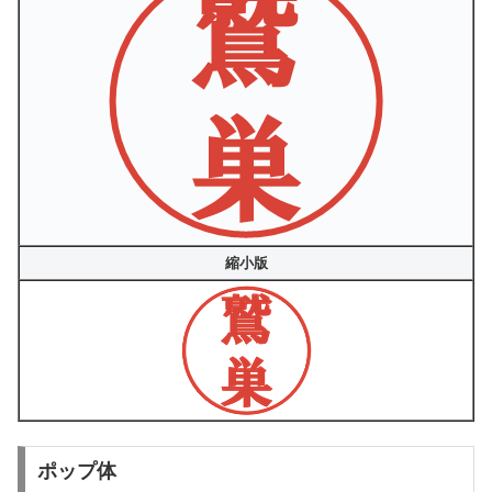
縮小版
ポップ体