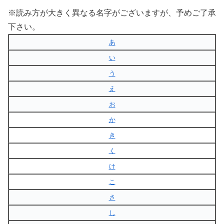
※読み方が大きく異なる名字がございますが、予めご了承
下さい。
あ
い
う
え
お
か
き
く
け
こ
さ
し