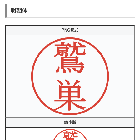
明朝体
PNG形式
縮小版