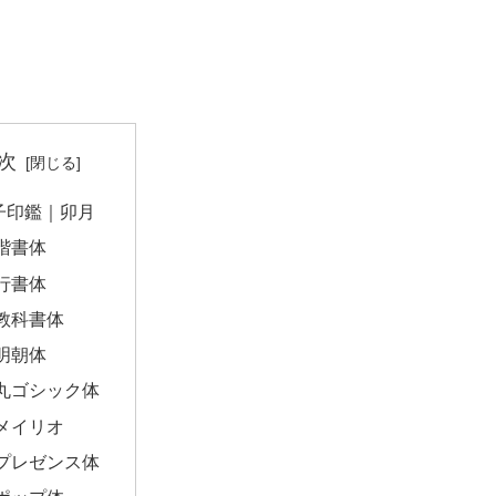
次
子印鑑｜卯月
楷書体
行書体
教科書体
明朝体
丸ゴシック体
メイリオ
プレゼンス体