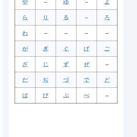
や
–
ゆ
–
よ
ら
り
る
–
ろ
わ
–
–
–
–
が
ぎ
ぐ
げ
ご
ざ
じ
ず
ぜ
–
だ
ぢ
づ
で
ど
ば
び
ぶ
べ
–