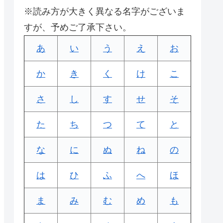
※読み方が大きく異なる名字がございま
すが、予めご了承下さい。
あ
い
う
え
お
か
き
く
け
こ
さ
し
す
せ
そ
た
ち
つ
て
と
な
に
ぬ
ね
の
は
ひ
ふ
へ
ほ
ま
み
む
め
も