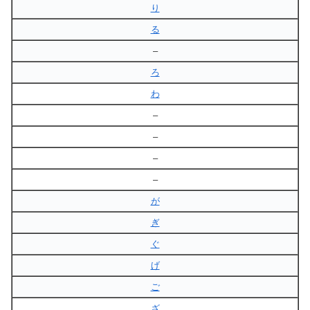
り
る
–
ろ
わ
–
–
–
–
が
ぎ
ぐ
げ
ご
ざ