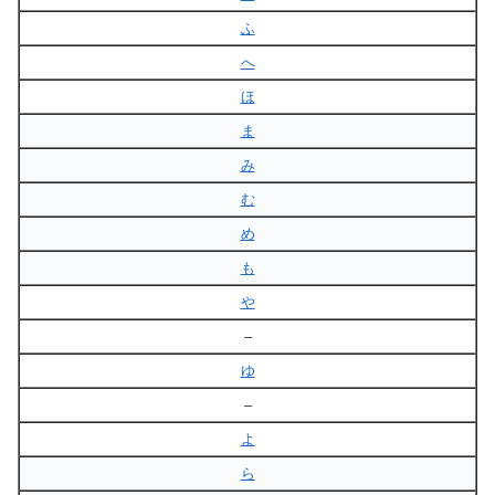
ふ
へ
ほ
ま
み
む
め
も
や
–
ゆ
–
よ
ら