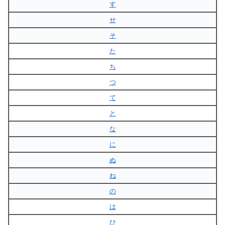
す
せ
そ
た
ち
つ
て
と
な
に
ぬ
ね
の
は
ひ