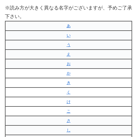
※読み方が大きく異なる名字がございますが、予めご了承
下さい。
あ
い
う
え
お
か
き
く
け
こ
さ
し