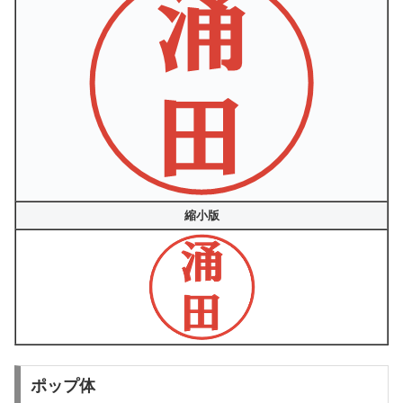
縮小版
ポップ体