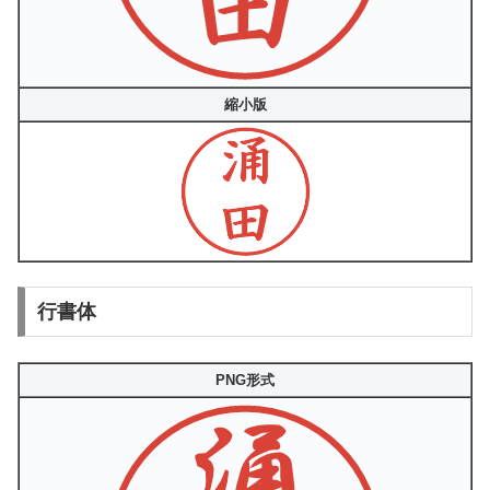
縮小版
行書体
PNG形式