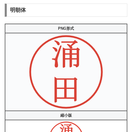
明朝体
PNG形式
縮小版