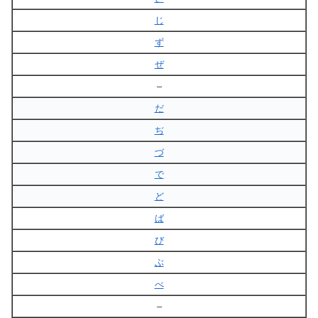
じ
ず
ぜ
–
だ
ぢ
づ
で
ど
ば
び
ぶ
べ
–