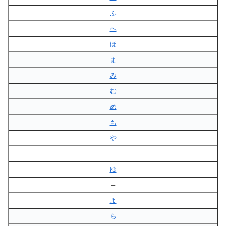
ふ
へ
ほ
ま
み
む
め
も
や
–
ゆ
–
よ
ら