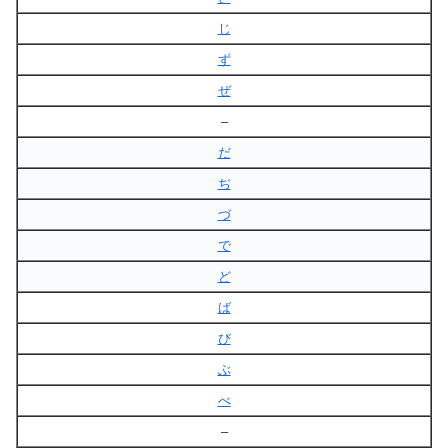
じ
ず
ぜ
–
だ
ぢ
づ
で
ど
ば
び
ぶ
べ
–