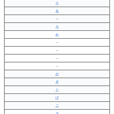
り
る
–
ろ
わ
–
–
–
–
が
ぎ
ぐ
げ
ご
ざ