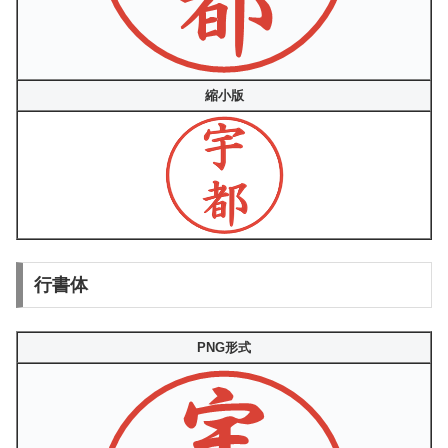
縮小版
行書体
PNG形式