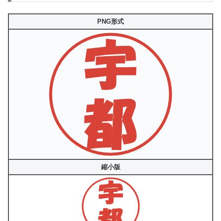
PNG形式
縮小版