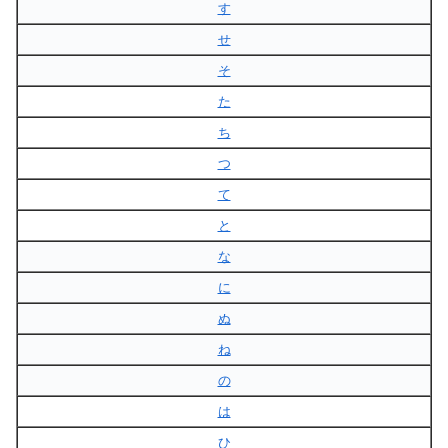
す
せ
そ
た
ち
つ
て
と
な
に
ぬ
ね
の
は
ひ