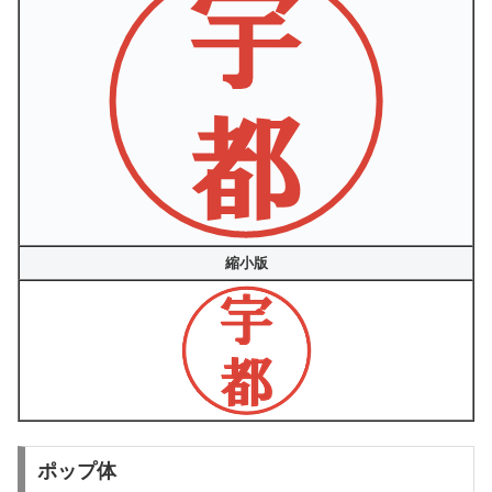
縮小版
ポップ体