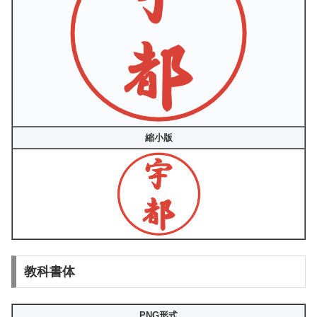
縮小版
教科書体
PNG形式