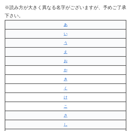
※読み方が大きく異なる名字がございますが、予めご了承
下さい。
あ
い
う
え
お
か
き
く
け
こ
さ
し