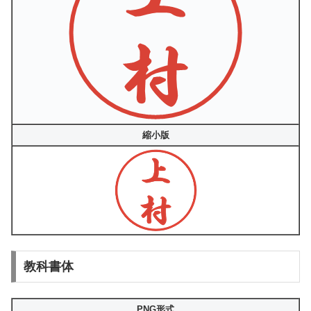
縮小版
教科書体
PNG形式