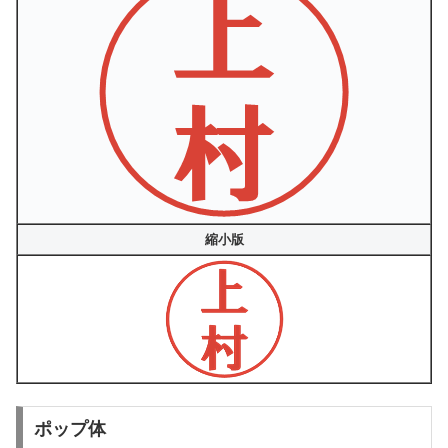
縮小版
ポップ体