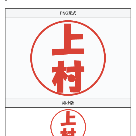
PNG形式
縮小版