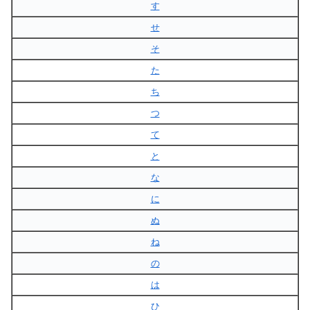
す
せ
そ
た
ち
つ
て
と
な
に
ぬ
ね
の
は
ひ