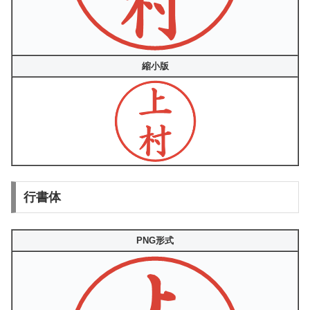
縮小版
行書体
PNG形式