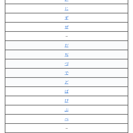
じ
ず
ぜ
–
だ
ぢ
づ
で
ど
ば
び
ぶ
べ
–