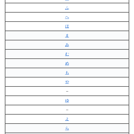
ふ
へ
ほ
ま
み
む
め
も
や
–
ゆ
–
よ
ら