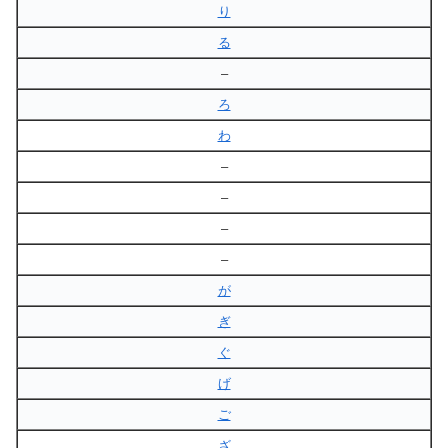
り
る
–
ろ
わ
–
–
–
–
が
ぎ
ぐ
げ
ご
ざ