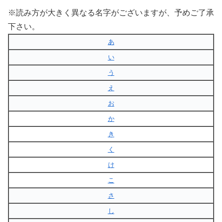
※読み方が大きく異なる名字がございますが、予めご了承
下さい。
あ
い
う
え
お
か
き
く
け
こ
さ
し