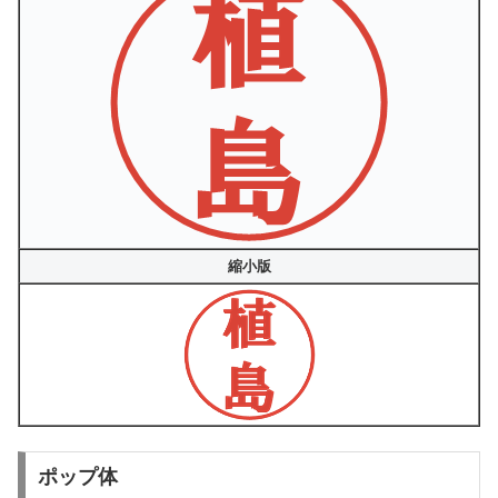
縮小版
ポップ体