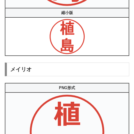
縮小版
メイリオ
PNG形式