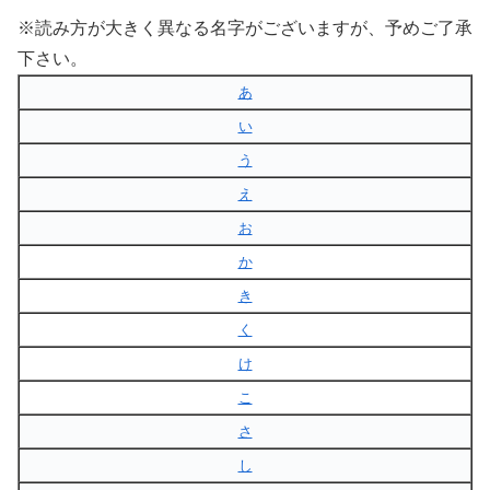
※読み方が大きく異なる名字がございますが、予めご了承
下さい。
あ
い
う
え
お
か
き
く
け
こ
さ
し