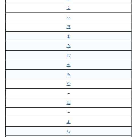
ふ
へ
ほ
ま
み
む
め
も
や
–
ゆ
–
よ
ら