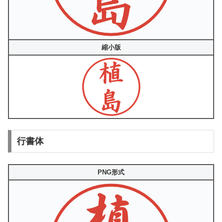
縮小版
行書体
PNG形式