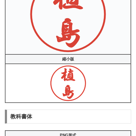
縮小版
教科書体
PNG形式