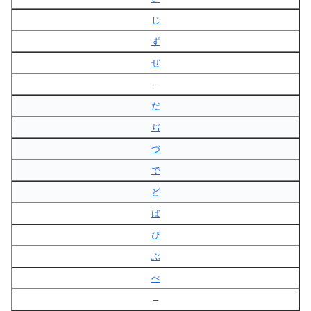
じ
ず
ぜ
–
だ
ぢ
づ
で
ど
ば
び
ぶ
べ
–