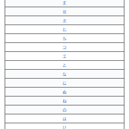
す
せ
そ
た
ち
つ
て
と
な
に
ぬ
ね
の
は
ひ