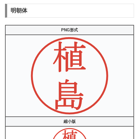
明朝体
PNG形式
縮小版