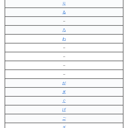
り
る
–
ろ
わ
–
–
–
–
が
ぎ
ぐ
げ
ご
ざ