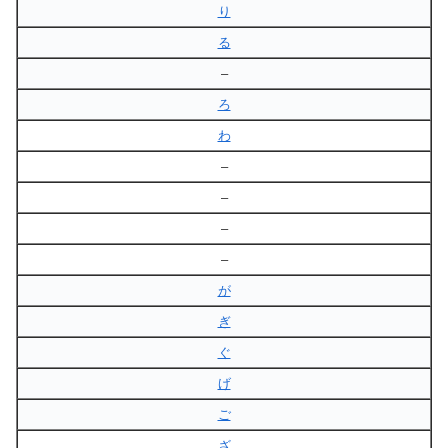
り
る
–
ろ
わ
–
–
–
–
が
ぎ
ぐ
げ
ご
ざ