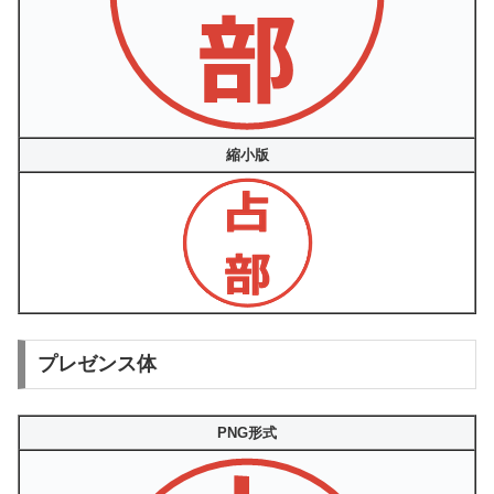
縮小版
プレゼンス体
PNG形式