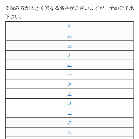
※読み方が大きく異なる名字がございますが、予めご了承
下さい。
あ
い
う
え
お
か
き
く
け
こ
さ
し