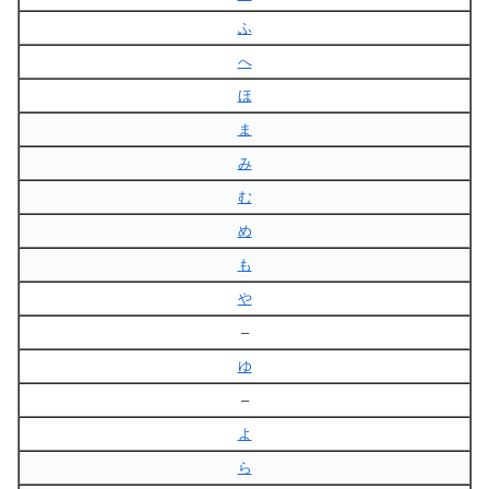
ふ
へ
ほ
ま
み
む
め
も
や
–
ゆ
–
よ
ら