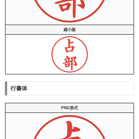
縮小版
行書体
PNG形式