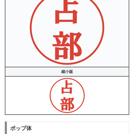
縮小版
ポップ体