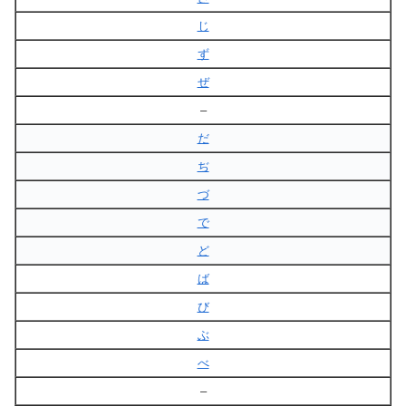
じ
ず
ぜ
–
だ
ぢ
づ
で
ど
ば
び
ぶ
べ
–