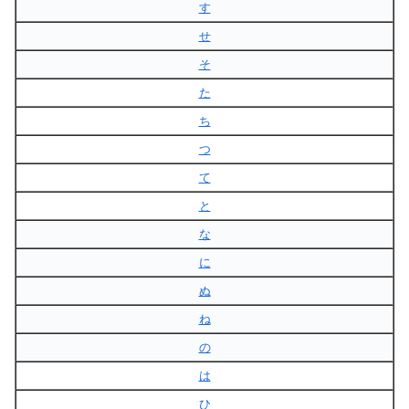
す
せ
そ
た
ち
つ
て
と
な
に
ぬ
ね
の
は
ひ