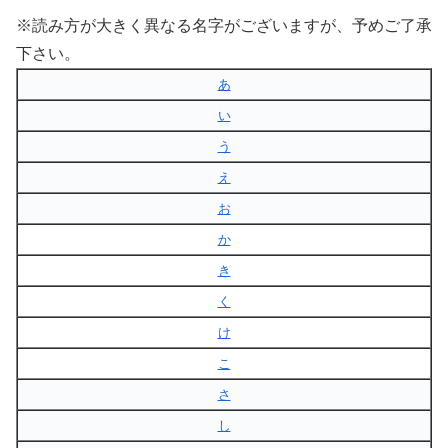
※読み方が大きく異なる名字がございますが、予めご了承
下さい。
あ
い
う
え
お
か
き
く
け
こ
さ
し