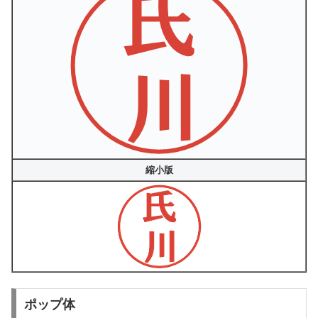
縮小版
ポップ体