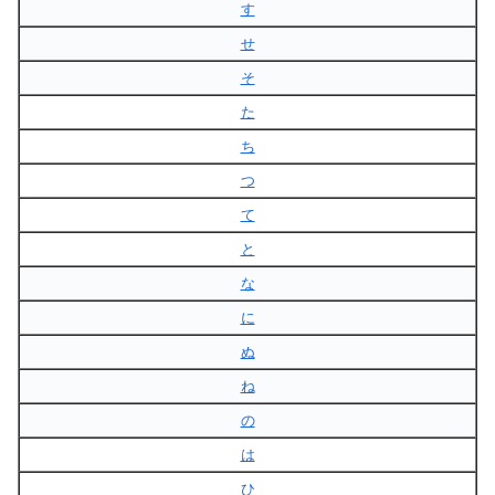
す
せ
そ
た
ち
つ
て
と
な
に
ぬ
ね
の
は
ひ