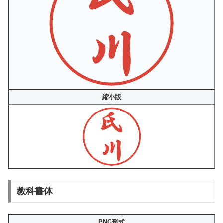
縮小版
教科書体
PNG形式