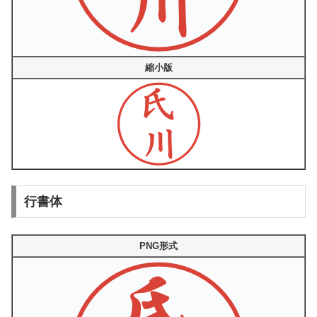
縮小版
行書体
PNG形式