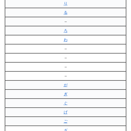
り
る
–
ろ
わ
–
–
–
–
が
ぎ
ぐ
げ
ご
ざ