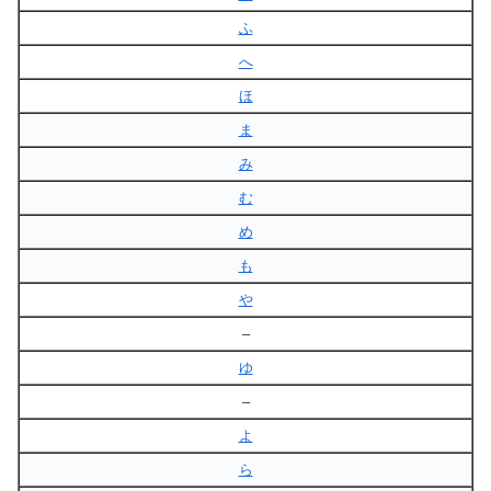
ふ
へ
ほ
ま
み
む
め
も
や
–
ゆ
–
よ
ら