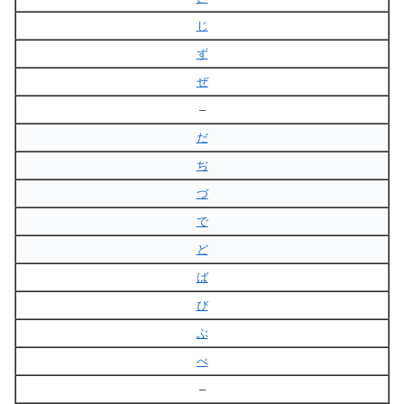
じ
ず
ぜ
–
だ
ぢ
づ
で
ど
ば
び
ぶ
べ
–