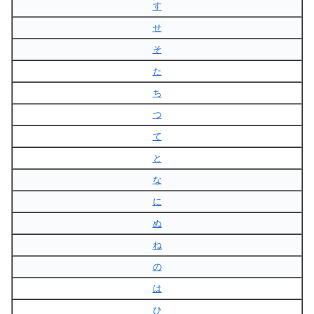
す
せ
そ
た
ち
つ
て
と
な
に
ぬ
ね
の
は
ひ