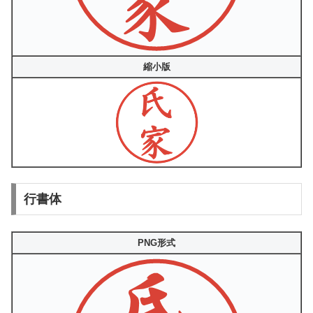
縮小版
行書体
PNG形式