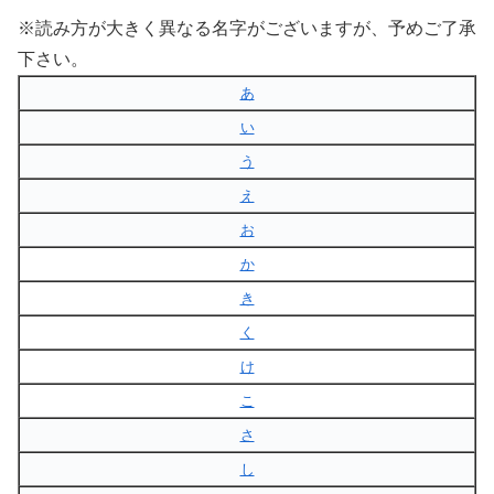
※読み方が大きく異なる名字がございますが、予めご了承
下さい。
あ
い
う
え
お
か
き
く
け
こ
さ
し