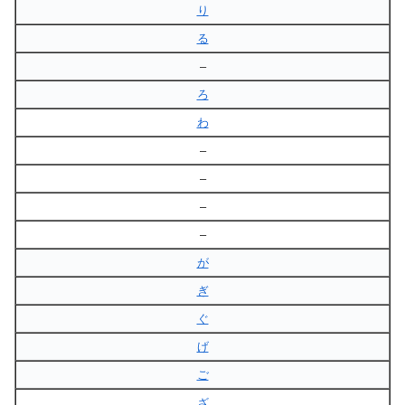
り
る
–
ろ
わ
–
–
–
–
が
ぎ
ぐ
げ
ご
ざ