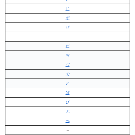
じ
ず
ぜ
–
だ
ぢ
づ
で
ど
ば
び
ぶ
べ
–