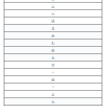
ふ
へ
ほ
ま
み
む
め
も
や
–
ゆ
–
よ
ら