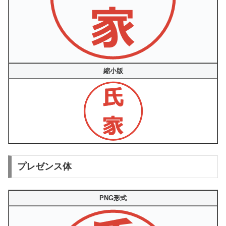
縮小版
プレゼンス体
PNG形式