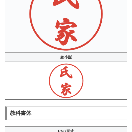
縮小版
教科書体
PNG形式