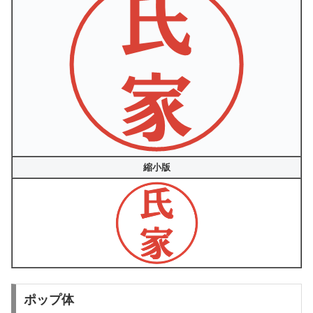
縮小版
ポップ体