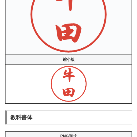
縮小版
教科書体
PNG形式