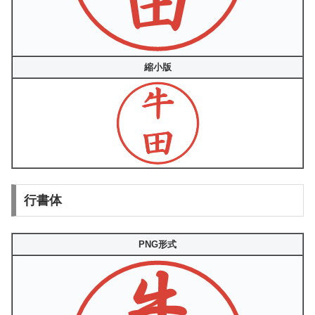
縮小版
行書体
PNG形式