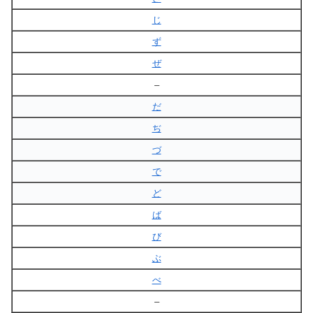
じ
ず
ぜ
–
だ
ぢ
づ
で
ど
ば
び
ぶ
べ
–