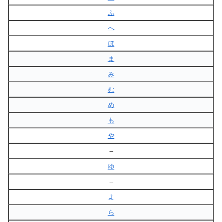
ふ
へ
ほ
ま
み
む
め
も
や
–
ゆ
–
よ
ら