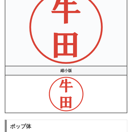
縮小版
ポップ体