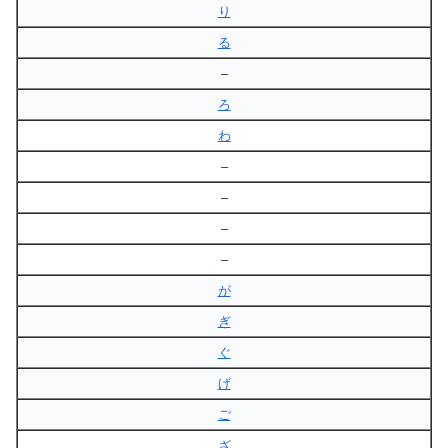
り
る
–
ろ
わ
–
–
–
–
が
ぎ
ぐ
げ
ご
ざ