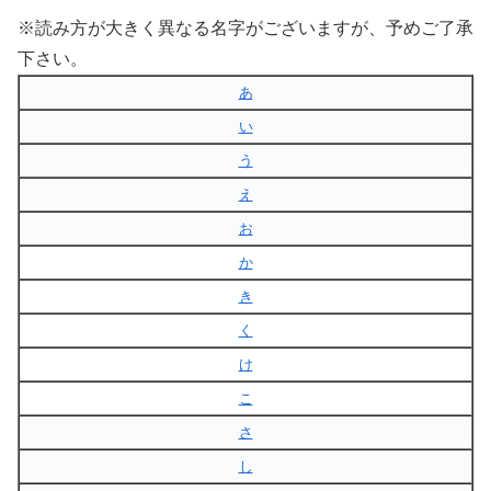
※読み方が大きく異なる名字がございますが、予めご了承
下さい。
あ
い
う
え
お
か
き
く
け
こ
さ
し