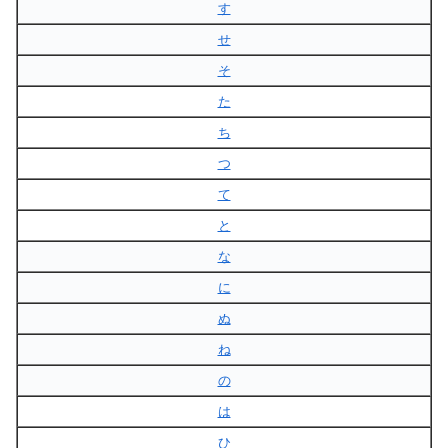
す
せ
そ
た
ち
つ
て
と
な
に
ぬ
ね
の
は
ひ