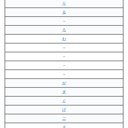
り
る
–
ろ
わ
–
–
–
–
が
ぎ
ぐ
げ
ご
ざ