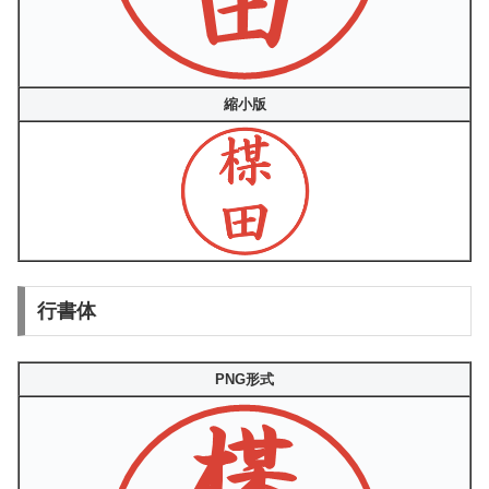
縮小版
行書体
PNG形式