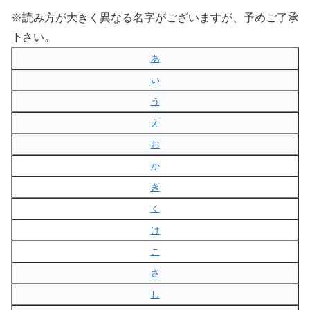
※読み方が大きく異なる名字がございますが、予めご了承
下さい。
あ
い
う
え
お
か
き
く
け
こ
さ
し