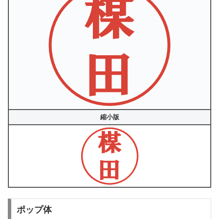
縮小版
ポップ体