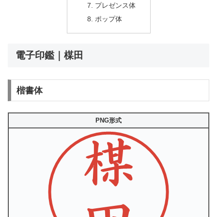
プレゼンス体
ポップ体
電子印鑑｜楳田
楷書体
PNG形式