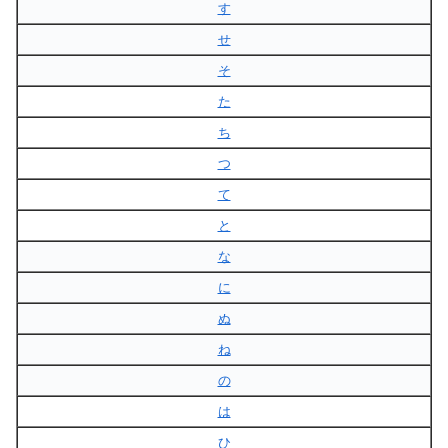
す
せ
そ
た
ち
つ
て
と
な
に
ぬ
ね
の
は
ひ