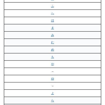
ふ
へ
ほ
ま
み
む
め
も
や
–
ゆ
–
よ
ら