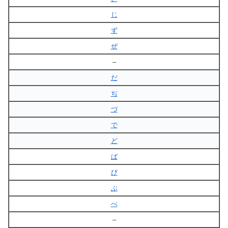
じ
ず
ぜ
–
だ
ぢ
づ
で
ど
ば
び
ぶ
べ
–