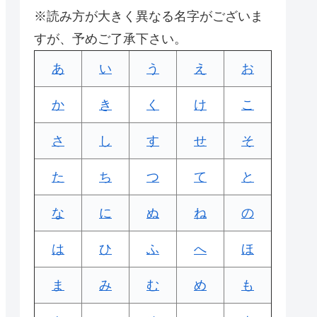
※読み方が大きく異なる名字がございま
すが、予めご了承下さい。
あ
い
う
え
お
か
き
く
け
こ
さ
し
す
せ
そ
た
ち
つ
て
と
な
に
ぬ
ね
の
は
ひ
ふ
へ
ほ
ま
み
む
め
も