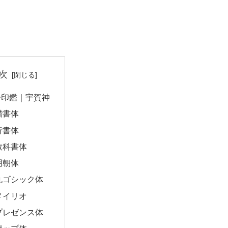
次
子印鑑｜宇賀神
楷書体
行書体
教科書体
明朝体
丸ゴシック体
メイリオ
プレゼンス体