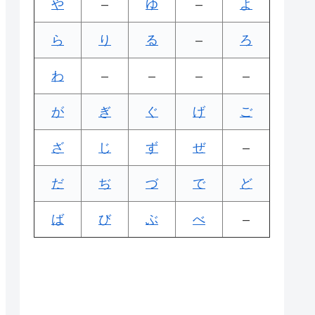
や
–
ゆ
–
よ
ら
り
る
–
ろ
わ
–
–
–
–
が
ぎ
ぐ
げ
ご
ざ
じ
ず
ぜ
–
だ
ぢ
づ
で
ど
ば
び
ぶ
べ
–