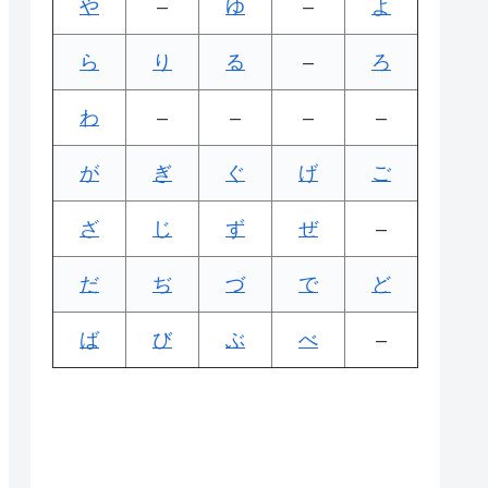
や
–
ゆ
–
よ
ら
り
る
–
ろ
わ
–
–
–
–
が
ぎ
ぐ
げ
ご
ざ
じ
ず
ぜ
–
だ
ぢ
づ
で
ど
ば
び
ぶ
べ
–