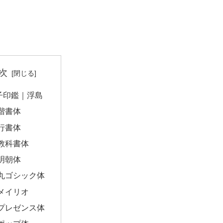
次
子印鑑｜浮島
楷書体
行書体
教科書体
明朝体
丸ゴシック体
メイリオ
プレゼンス体