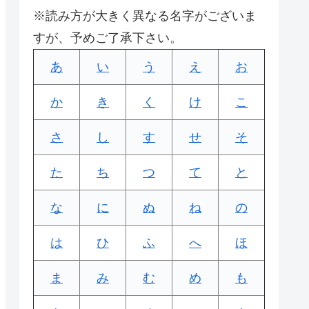
※読み方が大きく異なる名字がございま
すが、予めご了承下さい。
あ
い
う
え
お
か
き
く
け
こ
さ
し
す
せ
そ
た
ち
つ
て
と
な
に
ぬ
ね
の
は
ひ
ふ
へ
ほ
ま
み
む
め
も