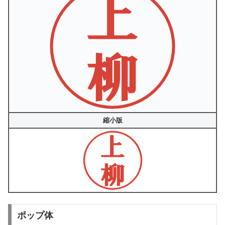
縮小版
ポップ体