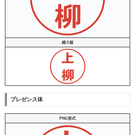
縮小版
プレゼンス体
PNG形式