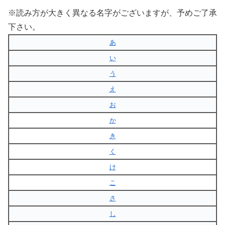
※読み方が大きく異なる名字がございますが、予めご了承
下さい。
あ
い
う
え
お
か
き
く
け
こ
さ
し