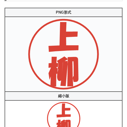
PNG形式
縮小版