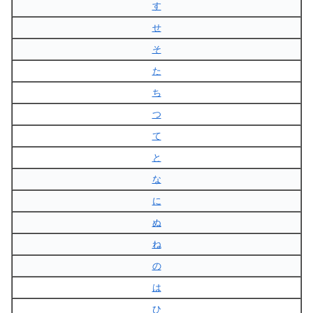
す
せ
そ
た
ち
つ
て
と
な
に
ぬ
ね
の
は
ひ