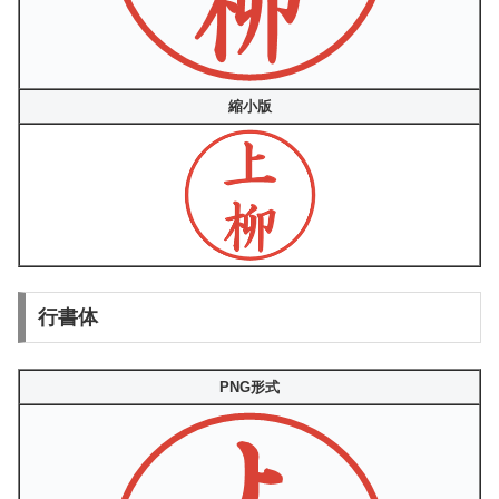
縮小版
行書体
PNG形式