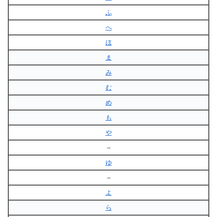
ふ
へ
ほ
ま
み
む
め
も
や
–
ゆ
–
よ
ら