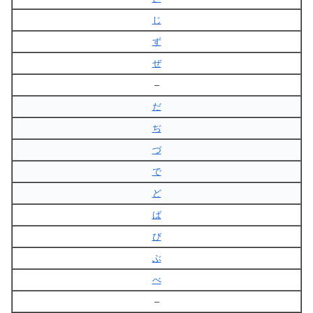
じ
ず
ぜ
–
だ
ぢ
づ
で
ど
ば
び
ぶ
べ
–