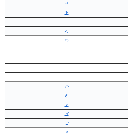
り
る
–
ろ
わ
–
–
–
–
が
ぎ
ぐ
げ
ご
ざ