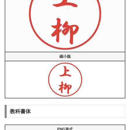
縮小版
教科書体
PNG形式