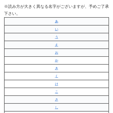
※読み方が大きく異なる名字がございますが、予めご了承
下さい。
あ
い
う
え
お
か
き
く
け
こ
さ
し