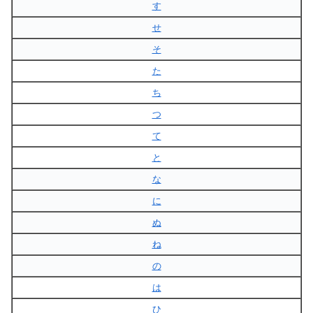
す
せ
そ
た
ち
つ
て
と
な
に
ぬ
ね
の
は
ひ