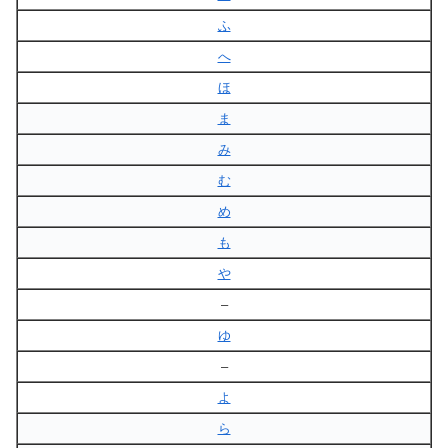
ふ
へ
ほ
ま
み
む
め
も
や
–
ゆ
–
よ
ら