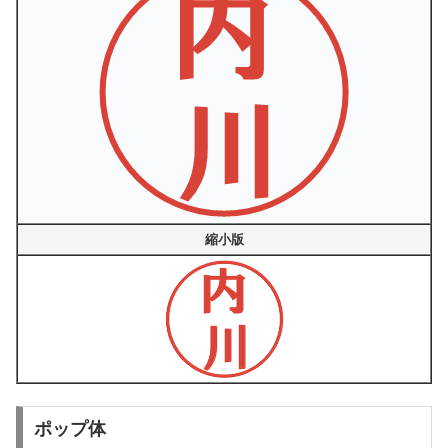
縮小版
ポップ体