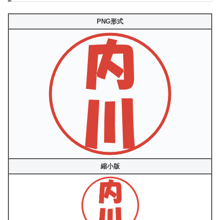
PNG形式
縮小版