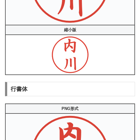
縮小版
行書体
PNG形式