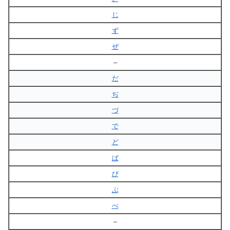
じ
ず
ぜ
–
だ
ぢ
づ
で
ど
ば
び
ぶ
べ
–