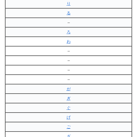
り
る
–
ろ
わ
–
–
–
–
が
ぎ
ぐ
げ
ご
ざ