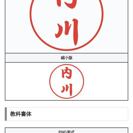
縮小版
教科書体
PNG形式