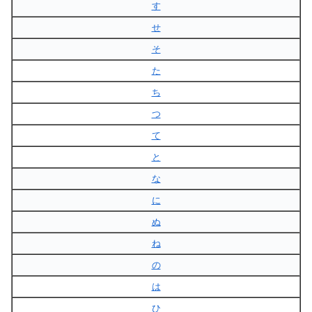
す
せ
そ
た
ち
つ
て
と
な
に
ぬ
ね
の
は
ひ