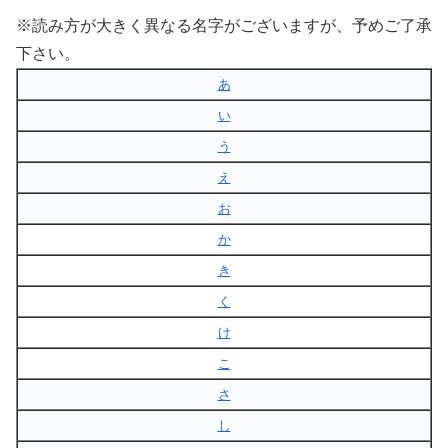
※読み方が大きく異なる名字がございますが、予めご了承
下さい。
あ
い
う
え
お
か
き
く
け
こ
さ
し