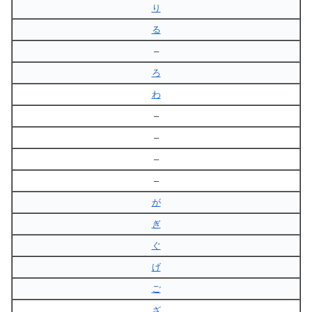
り
る
–
ろ
わ
–
–
–
–
が
ぎ
ぐ
げ
ご
ざ