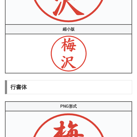
縮小版
行書体
PNG形式