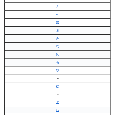
ふ
へ
ほ
ま
み
む
め
も
や
–
ゆ
–
よ
ら