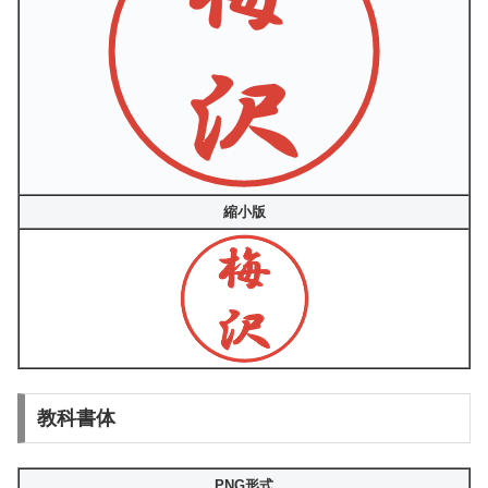
縮小版
教科書体
PNG形式