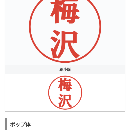
縮小版
ポップ体