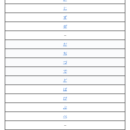
じ
ず
ぜ
–
だ
ぢ
づ
で
ど
ば
び
ぶ
べ
–