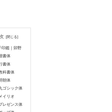
次
子印鑑｜卯野
楷書体
行書体
教科書体
明朝体
丸ゴシック体
メイリオ
プレゼンス体