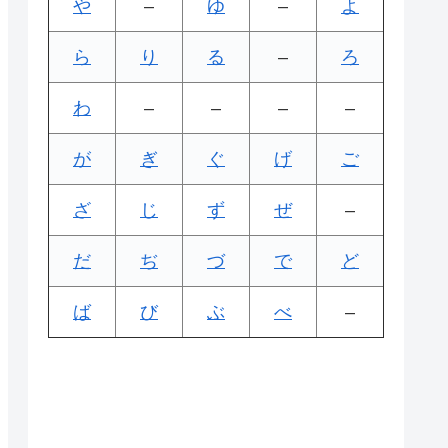
や
–
ゆ
–
よ
ら
り
る
–
ろ
わ
–
–
–
–
が
ぎ
ぐ
げ
ご
ざ
じ
ず
ぜ
–
だ
ぢ
づ
で
ど
ば
び
ぶ
べ
–