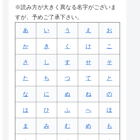
※読み方が大きく異なる名字がございま
すが、予めご了承下さい。
あ
い
う
え
お
か
き
く
け
こ
さ
し
す
せ
そ
た
ち
つ
て
と
な
に
ぬ
ね
の
は
ひ
ふ
へ
ほ
ま
み
む
め
も