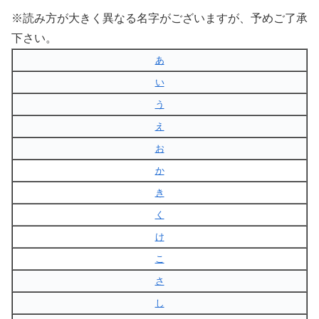
※読み方が大きく異なる名字がございますが、予めご了承
下さい。
あ
い
う
え
お
か
き
く
け
こ
さ
し