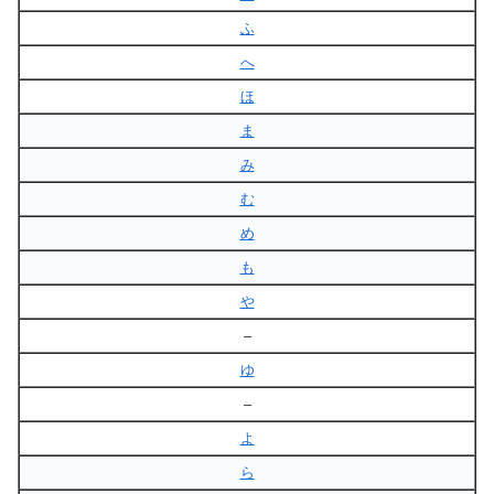
ふ
へ
ほ
ま
み
む
め
も
や
–
ゆ
–
よ
ら