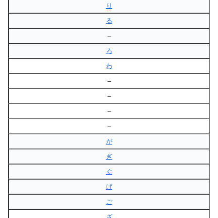
り
る
–
ろ
わ
–
–
–
–
が
ぎ
ぐ
げ
ご
ざ