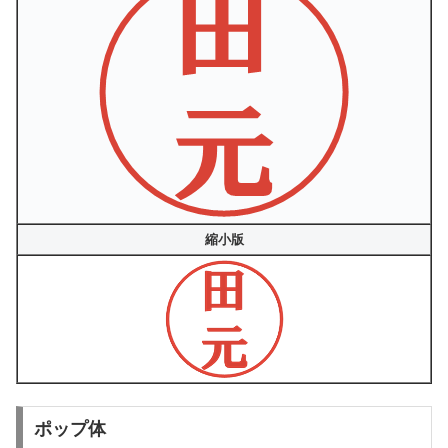
縮小版
ポップ体