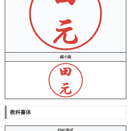
縮小版
教科書体
PNG形式