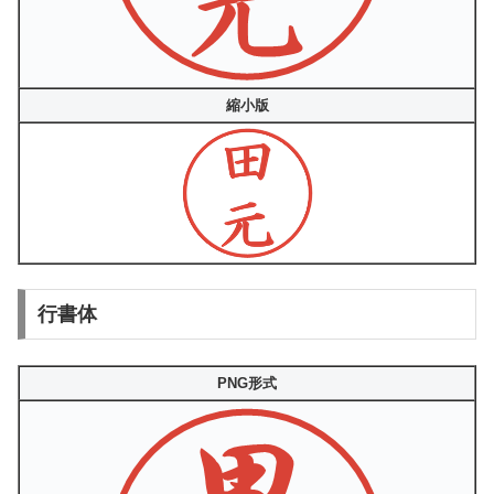
縮小版
行書体
PNG形式