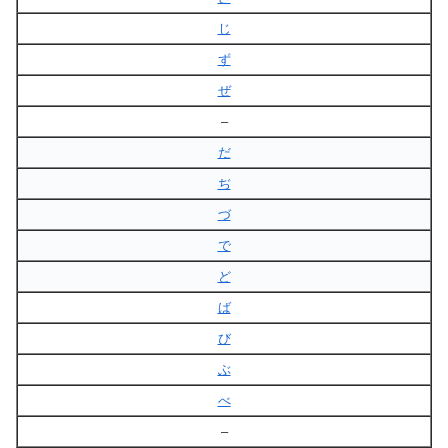
じ
ず
ぜ
–
だ
ぢ
づ
で
ど
ば
び
ぶ
べ
–