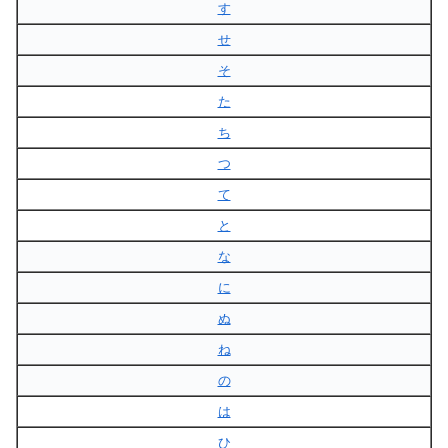
す
せ
そ
た
ち
つ
て
と
な
に
ぬ
ね
の
は
ひ