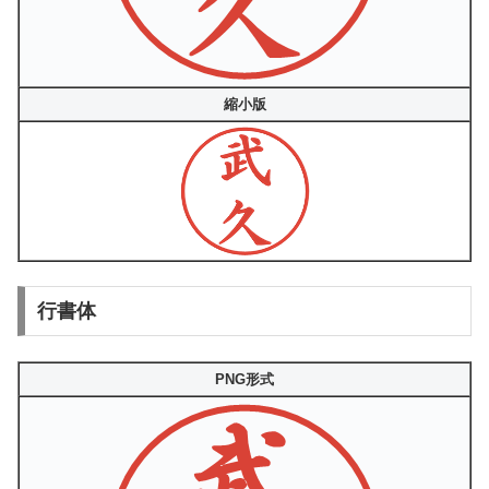
縮小版
行書体
PNG形式