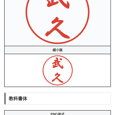
縮小版
教科書体
PNG形式