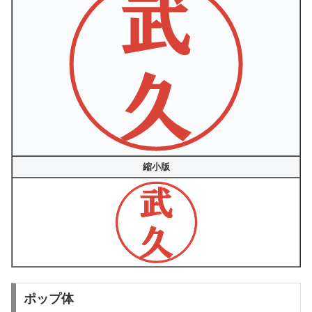
縮小版
ポップ体