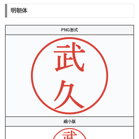
明朝体
PNG形式
縮小版