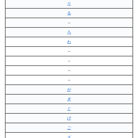
り
る
–
ろ
わ
–
–
–
–
が
ぎ
ぐ
げ
ご
ざ