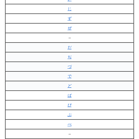
じ
ず
ぜ
–
だ
ぢ
づ
で
ど
ば
び
ぶ
べ
–