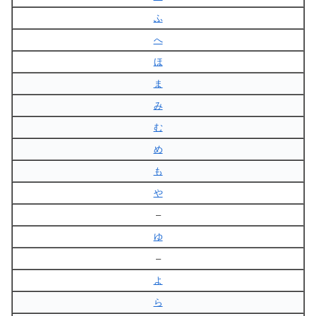
ふ
へ
ほ
ま
み
む
め
も
や
–
ゆ
–
よ
ら