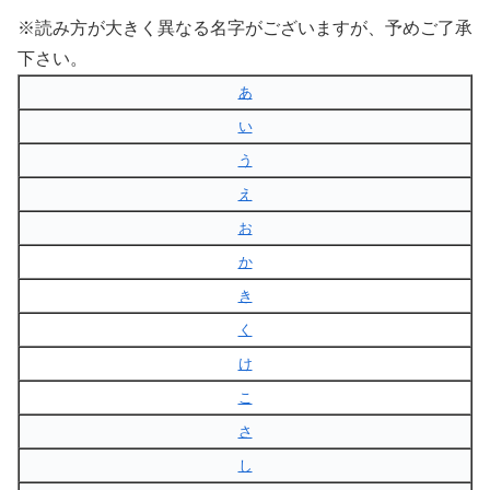
※読み方が大きく異なる名字がございますが、予めご了承
下さい。
あ
い
う
え
お
か
き
く
け
こ
さ
し