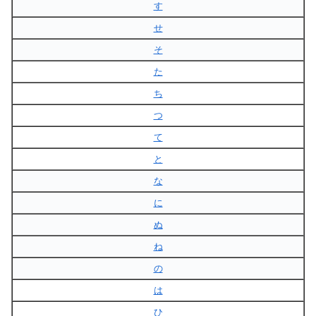
す
せ
そ
た
ち
つ
て
と
な
に
ぬ
ね
の
は
ひ