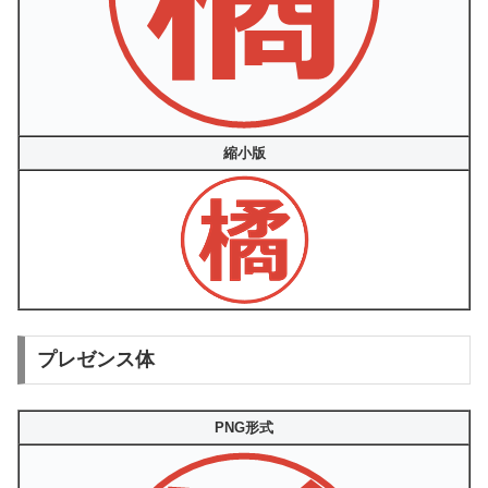
縮小版
プレゼンス体
PNG形式