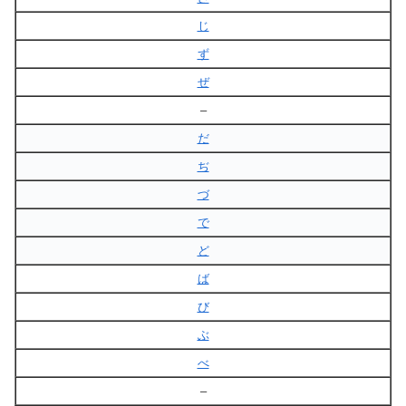
じ
ず
ぜ
–
だ
ぢ
づ
で
ど
ば
び
ぶ
べ
–