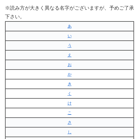
※読み方が大きく異なる名字がございますが、予めご了承
下さい。
あ
い
う
え
お
か
き
く
け
こ
さ
し