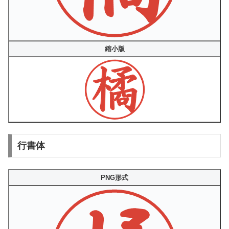
縮小版
行書体
PNG形式