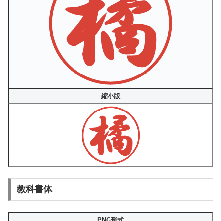
縮小版
教科書体
PNG形式