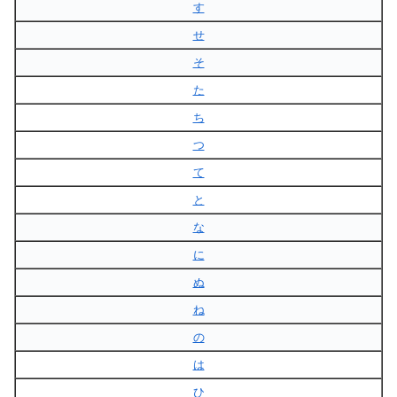
す
せ
そ
た
ち
つ
て
と
な
に
ぬ
ね
の
は
ひ