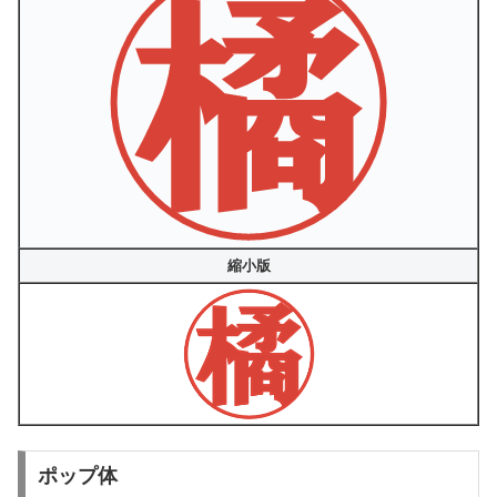
縮小版
ポップ体