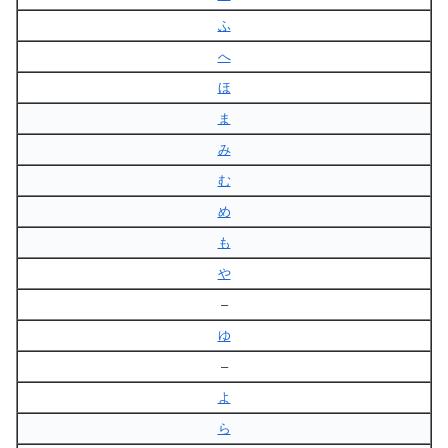
ふ
へ
ほ
ま
み
む
め
も
や
–
ゆ
–
よ
ら