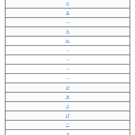
り
る
–
ろ
わ
–
–
–
–
が
ぎ
ぐ
げ
ご
ざ