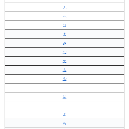
ふ
へ
ほ
ま
み
む
め
も
や
–
ゆ
–
よ
ら