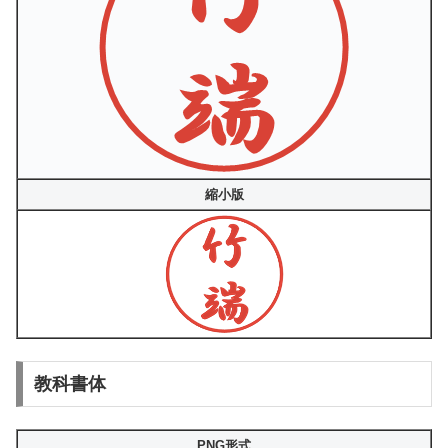
縮小版
教科書体
PNG形式