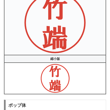
縮小版
ポップ体