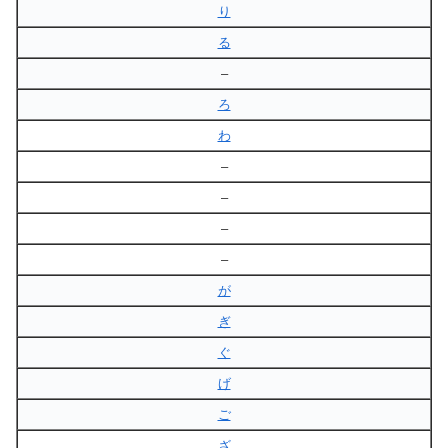
り
る
–
ろ
わ
–
–
–
–
が
ぎ
ぐ
げ
ご
ざ