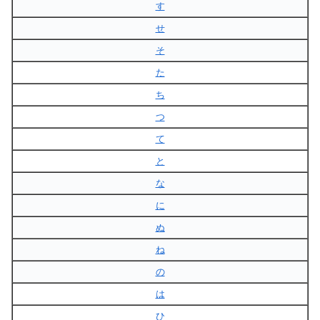
す
せ
そ
た
ち
つ
て
と
な
に
ぬ
ね
の
は
ひ