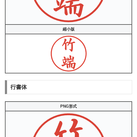
縮小版
行書体
PNG形式