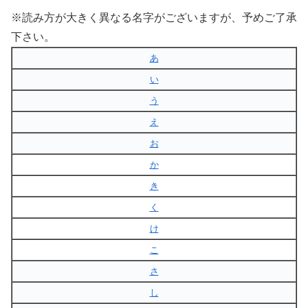
※読み方が大きく異なる名字がございますが、予めご了承
下さい。
あ
い
う
え
お
か
き
く
け
こ
さ
し