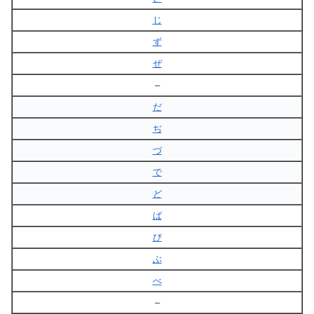
じ
ず
ぜ
–
だ
ぢ
づ
で
ど
ば
び
ぶ
べ
–