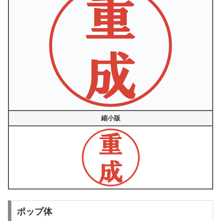
縮小版
ポップ体