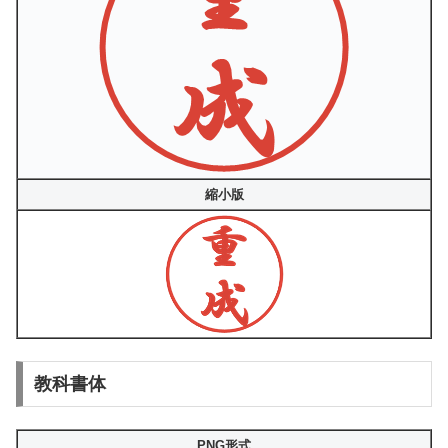
縮小版
教科書体
PNG形式