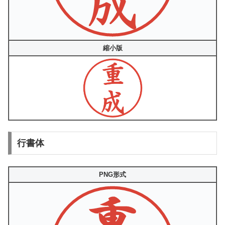
縮小版
行書体
PNG形式