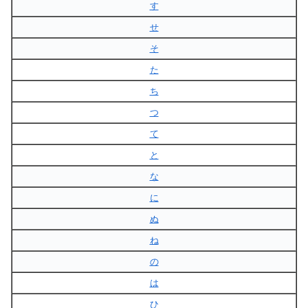
す
せ
そ
た
ち
つ
て
と
な
に
ぬ
ね
の
は
ひ