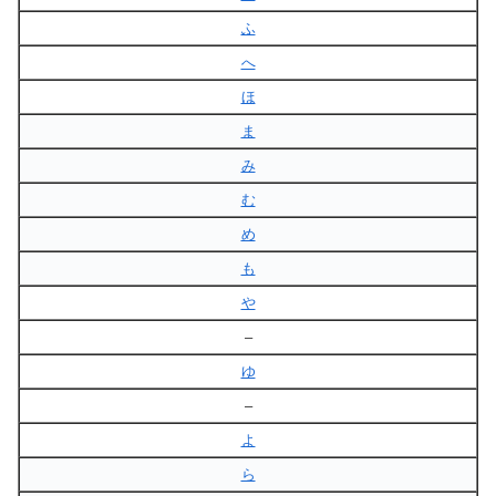
ふ
へ
ほ
ま
み
む
め
も
や
–
ゆ
–
よ
ら