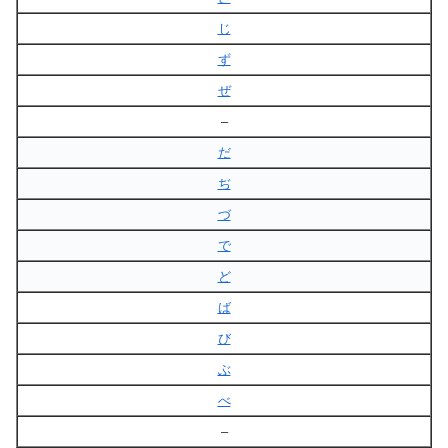
じ
ず
ぜ
–
だ
ぢ
づ
で
ど
ば
び
ぶ
べ
–