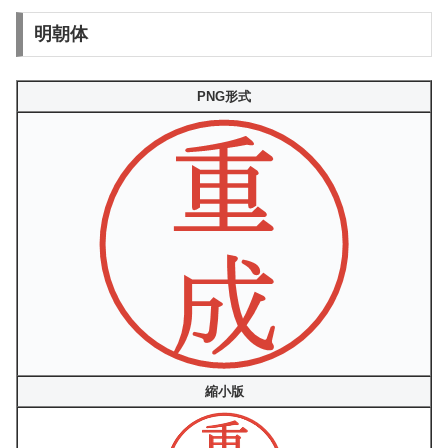
明朝体
PNG形式
縮小版