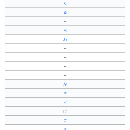
り
る
–
ろ
わ
–
–
–
–
が
ぎ
ぐ
げ
ご
ざ