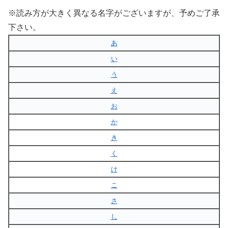
※読み方が大きく異なる名字がございますが、予めご了承
下さい。
あ
い
う
え
お
か
き
く
け
こ
さ
し