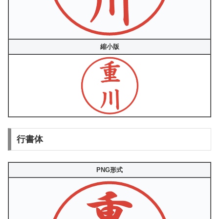
縮小版
行書体
PNG形式