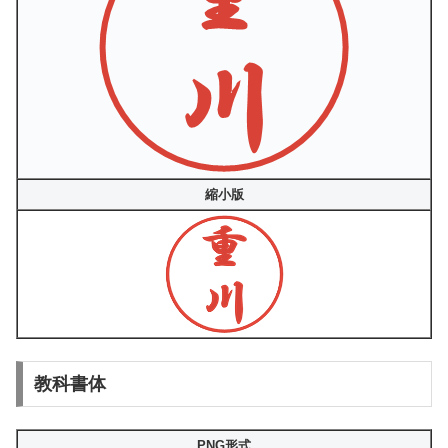
縮小版
教科書体
PNG形式