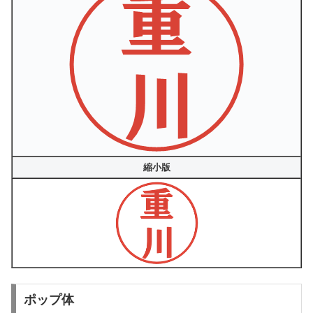
縮小版
ポップ体