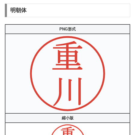
明朝体
PNG形式
縮小版