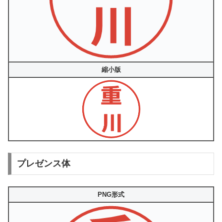
縮小版
プレゼンス体
PNG形式