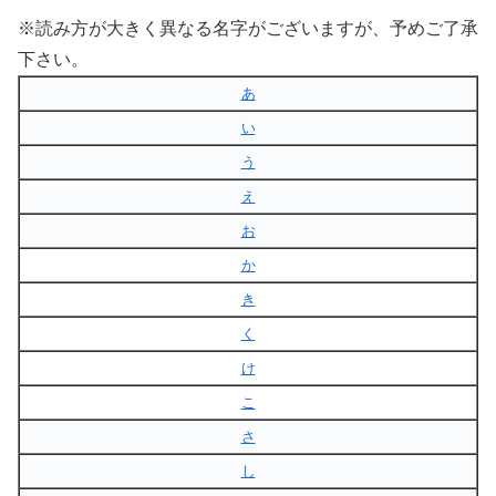
※読み方が大きく異なる名字がございますが、予めご了承
下さい。
あ
い
う
え
お
か
き
く
け
こ
さ
し