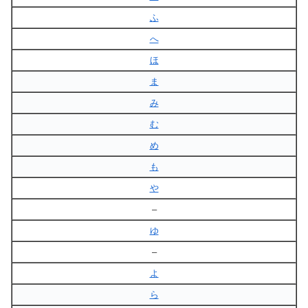
ふ
へ
ほ
ま
み
む
め
も
や
–
ゆ
–
よ
ら