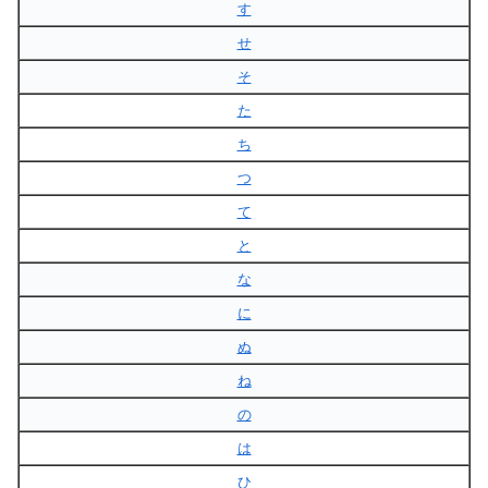
す
せ
そ
た
ち
つ
て
と
な
に
ぬ
ね
の
は
ひ