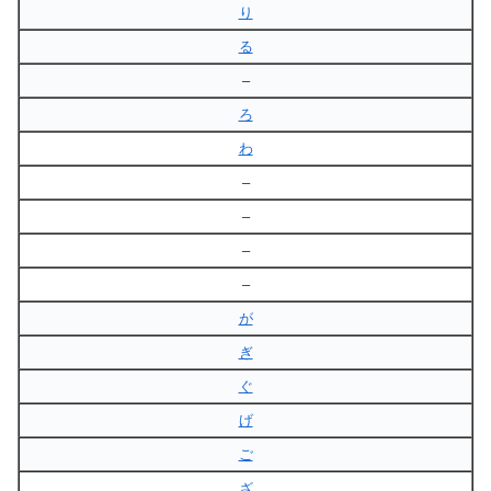
り
る
–
ろ
わ
–
–
–
–
が
ぎ
ぐ
げ
ご
ざ