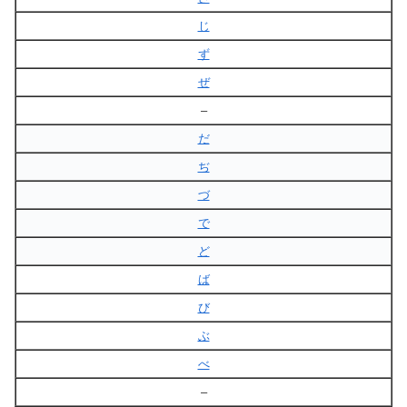
じ
ず
ぜ
–
だ
ぢ
づ
で
ど
ば
び
ぶ
べ
–