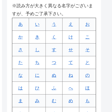
※読み方が大きく異なる名字がございま
すが、予めご了承下さい。
あ
い
う
え
お
か
き
く
け
こ
さ
し
す
せ
そ
た
ち
つ
て
と
な
に
ぬ
ね
の
は
ひ
ふ
へ
ほ
ま
み
む
め
も