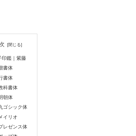
次
子印鑑｜紫藤
楷書体
行書体
教科書体
明朝体
丸ゴシック体
メイリオ
プレゼンス体