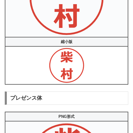
縮小版
プレゼンス体
PNG形式