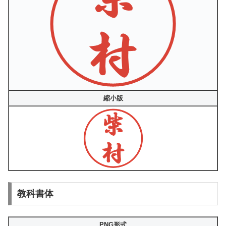
縮小版
教科書体
PNG形式