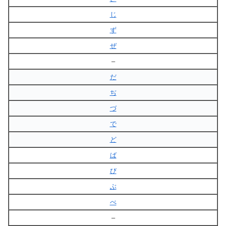
じ
ず
ぜ
–
だ
ぢ
づ
で
ど
ば
び
ぶ
べ
–