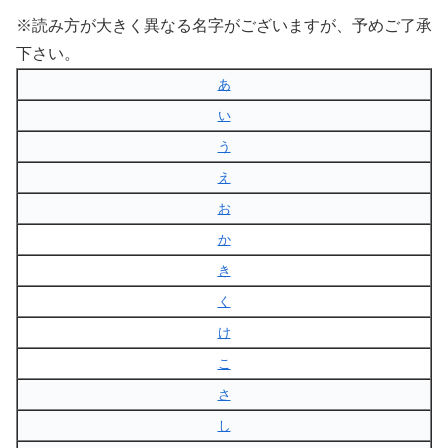
※読み方が大きく異なる名字がございますが、予めご了承
下さい。
あ
い
う
え
お
か
き
く
け
こ
さ
し