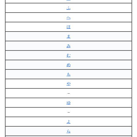
ふ
へ
ほ
ま
み
む
め
も
や
–
ゆ
–
よ
ら