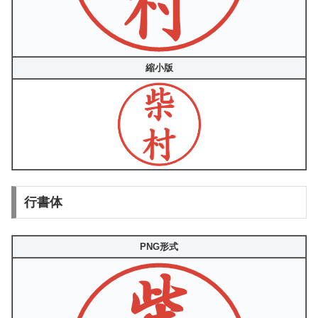
縮小版
行書体
PNG形式