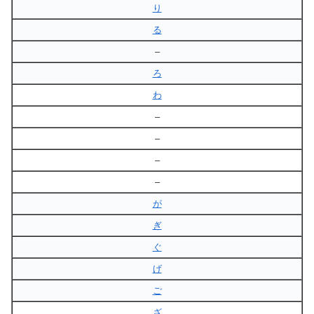
り
る
–
ろ
わ
–
–
–
–
が
ぎ
ぐ
げ
ご
ざ