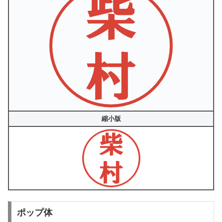
縮小版
ポップ体