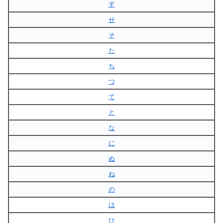
す
せ
そ
た
ち
つ
て
と
な
に
ぬ
ね
の
は
ひ