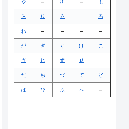
や
–
ゆ
–
よ
ら
り
る
–
ろ
わ
–
–
–
–
が
ぎ
ぐ
げ
ご
ざ
じ
ず
ぜ
–
だ
ぢ
づ
で
ど
ば
び
ぶ
べ
–