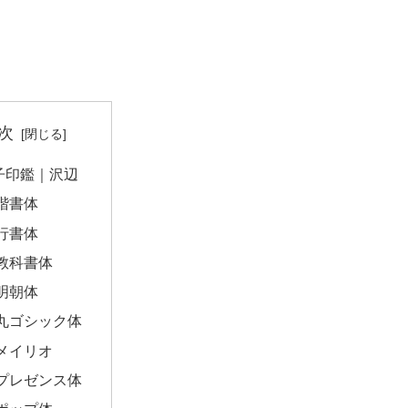
次
子印鑑｜沢辺
楷書体
行書体
教科書体
明朝体
丸ゴシック体
メイリオ
プレゼンス体