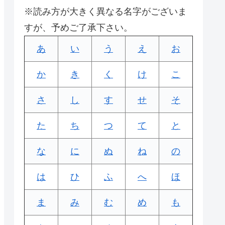
※読み方が大きく異なる名字がございま
すが、予めご了承下さい。
あ
い
う
え
お
か
き
く
け
こ
さ
し
す
せ
そ
た
ち
つ
て
と
な
に
ぬ
ね
の
は
ひ
ふ
へ
ほ
ま
み
む
め
も