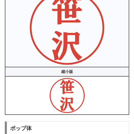
縮小版
ポップ体