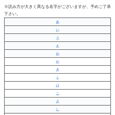
※読み方が大きく異なる名字がございますが、予めご了承
下さい。
あ
い
う
え
お
か
き
く
け
こ
さ
し