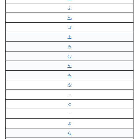
ふ
へ
ほ
ま
み
む
め
も
や
–
ゆ
–
よ
ら