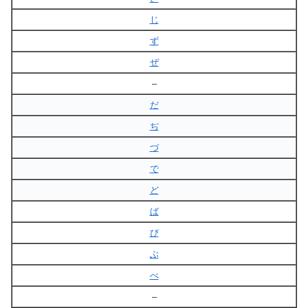
じ
ず
ぜ
–
だ
ぢ
づ
で
ど
ば
び
ぶ
べ
–