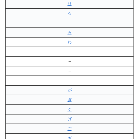
り
る
–
ろ
わ
–
–
–
–
が
ぎ
ぐ
げ
ご
ざ