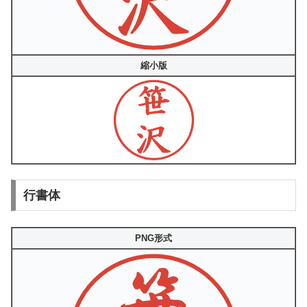
縮小版
行書体
PNG形式