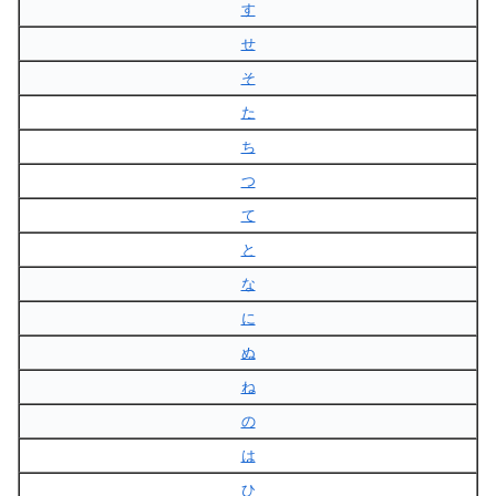
す
せ
そ
た
ち
つ
て
と
な
に
ぬ
ね
の
は
ひ