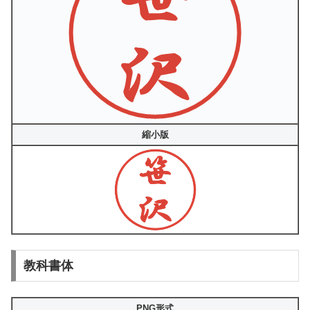
縮小版
教科書体
PNG形式