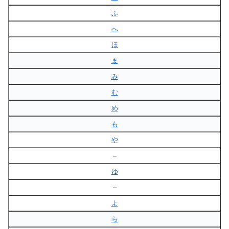
ふ
へ
ほ
ま
み
む
め
も
や
–
ゆ
–
よ
ら