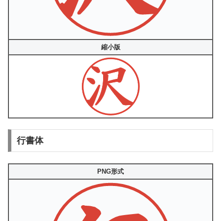
縮小版
行書体
PNG形式