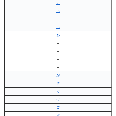
り
る
–
ろ
わ
–
–
–
–
が
ぎ
ぐ
げ
ご
ざ