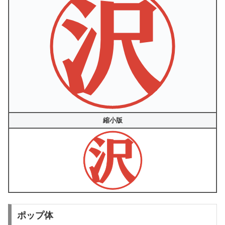
縮小版
ポップ体