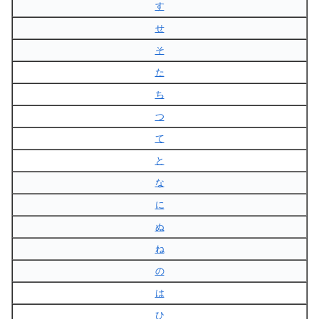
す
せ
そ
た
ち
つ
て
と
な
に
ぬ
ね
の
は
ひ