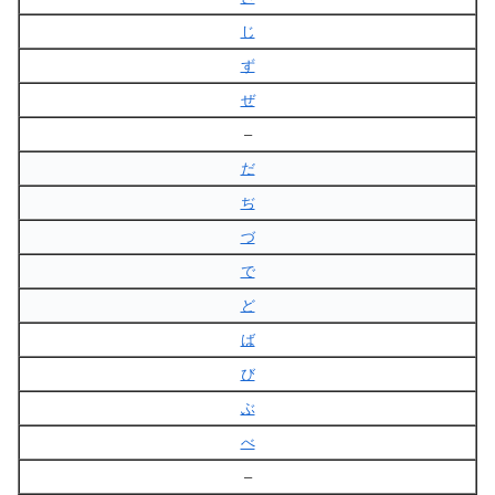
じ
ず
ぜ
–
だ
ぢ
づ
で
ど
ば
び
ぶ
べ
–