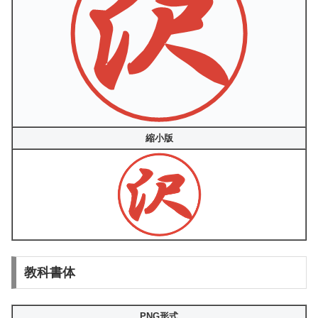
縮小版
教科書体
PNG形式