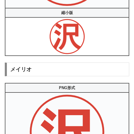
縮小版
メイリオ
PNG形式