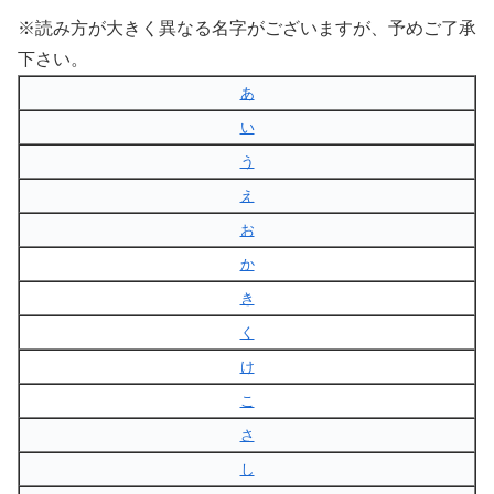
※読み方が大きく異なる名字がございますが、予めご了承
下さい。
あ
い
う
え
お
か
き
く
け
こ
さ
し