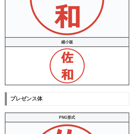
縮小版
プレゼンス体
PNG形式