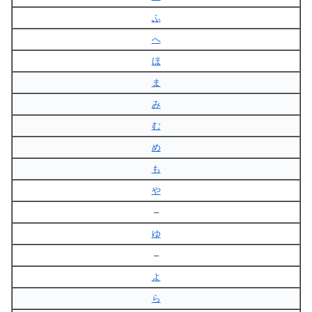
ふ
へ
ほ
ま
み
む
め
も
や
–
ゆ
–
よ
ら