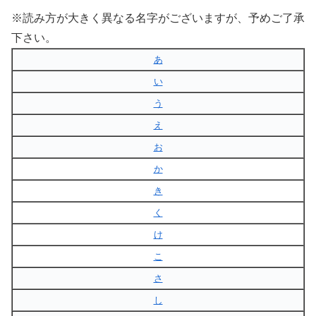
※読み方が大きく異なる名字がございますが、予めご了承
下さい。
あ
い
う
え
お
か
き
く
け
こ
さ
し