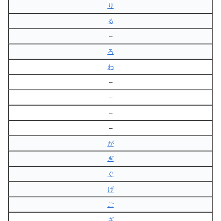
り
る
–
ろ
わ
–
–
–
–
が
ぎ
ぐ
げ
ご
ざ