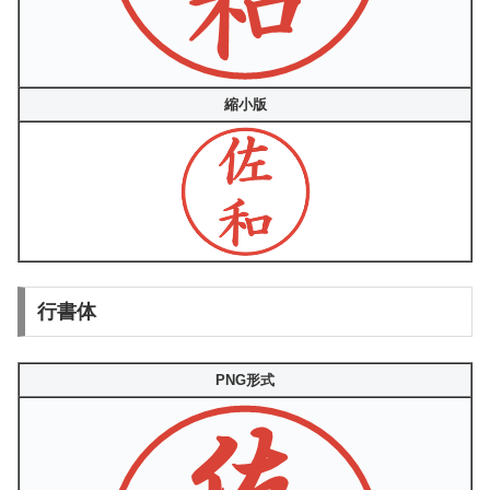
縮小版
行書体
PNG形式