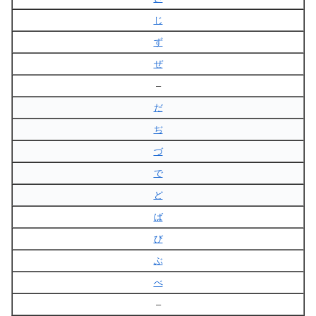
じ
ず
ぜ
–
だ
ぢ
づ
で
ど
ば
び
ぶ
べ
–