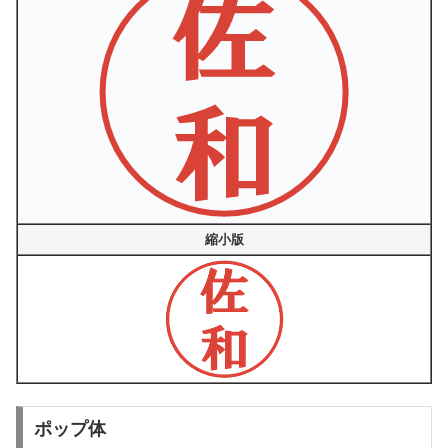
縮小版
ポップ体