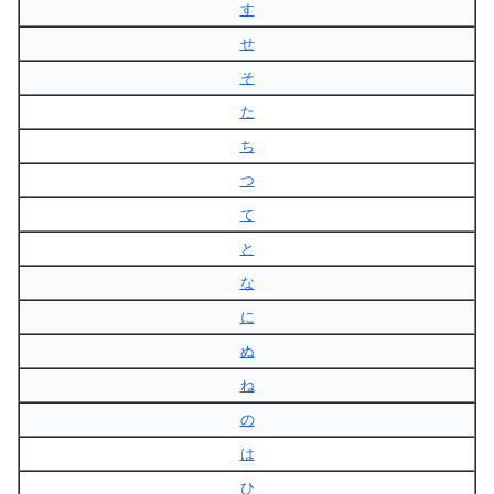
す
せ
そ
た
ち
つ
て
と
な
に
ぬ
ね
の
は
ひ