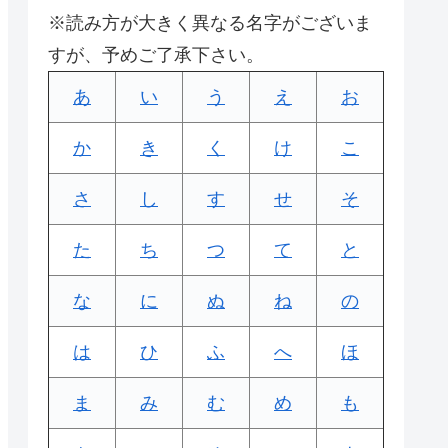
※読み方が大きく異なる名字がございま
すが、予めご了承下さい。
あ
い
う
え
お
か
き
く
け
こ
さ
し
す
せ
そ
た
ち
つ
て
と
な
に
ぬ
ね
の
は
ひ
ふ
へ
ほ
ま
み
む
め
も