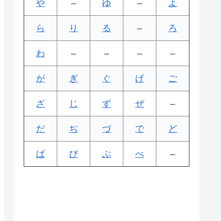
や
–
ゆ
–
よ
ら
り
る
–
ろ
わ
–
–
–
–
が
ぎ
ぐ
げ
ご
ざ
じ
ず
ぜ
–
だ
ぢ
づ
で
ど
ば
び
ぶ
べ
–