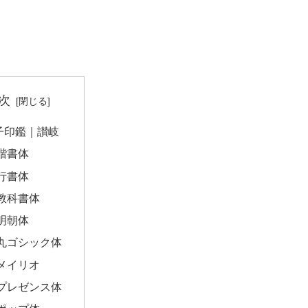
次
子印鑑｜讃岐
楷書体
行書体
教科書体
明朝体
丸ゴシック体
メイリオ
プレゼンス体