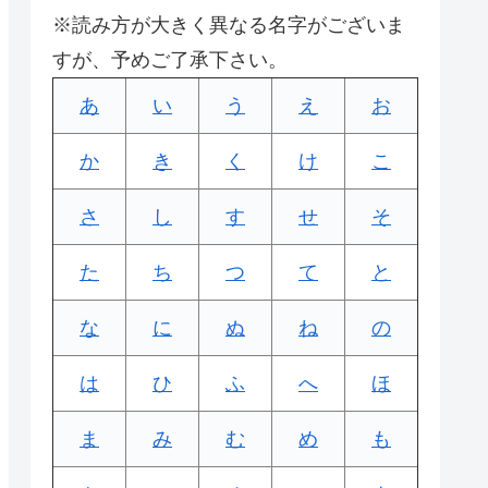
※読み方が大きく異なる名字がございま
すが、予めご了承下さい。
あ
い
う
え
お
か
き
く
け
こ
さ
し
す
せ
そ
た
ち
つ
て
と
な
に
ぬ
ね
の
は
ひ
ふ
へ
ほ
ま
み
む
め
も