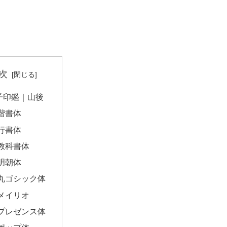
次
子印鑑｜山後
楷書体
行書体
教科書体
明朝体
丸ゴシック体
メイリオ
プレゼンス体