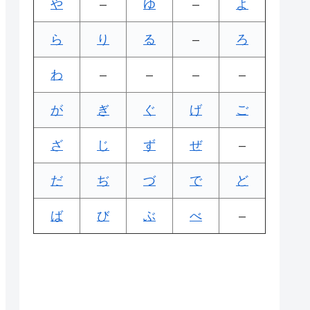
や
–
ゆ
–
よ
ら
り
る
–
ろ
わ
–
–
–
–
が
ぎ
ぐ
げ
ご
ざ
じ
ず
ぜ
–
だ
ぢ
づ
で
ど
ば
び
ぶ
べ
–