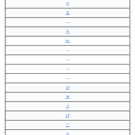
り
る
–
ろ
わ
–
–
–
–
が
ぎ
ぐ
げ
ご
ざ