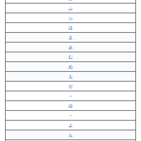
ふ
へ
ほ
ま
み
む
め
も
や
–
ゆ
–
よ
ら