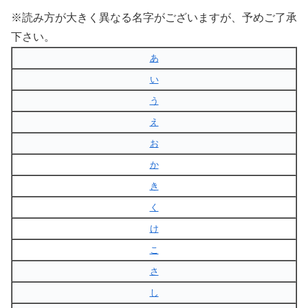
※読み方が大きく異なる名字がございますが、予めご了承
下さい。
あ
い
う
え
お
か
き
く
け
こ
さ
し