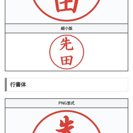
縮小版
行書体
PNG形式