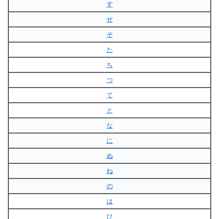
す
せ
そ
た
ち
つ
て
と
な
に
ぬ
ね
の
は
ひ