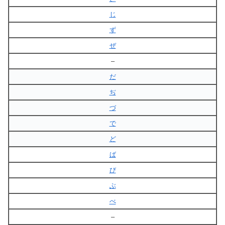
じ
ず
ぜ
–
だ
ぢ
づ
で
ど
ば
び
ぶ
べ
–