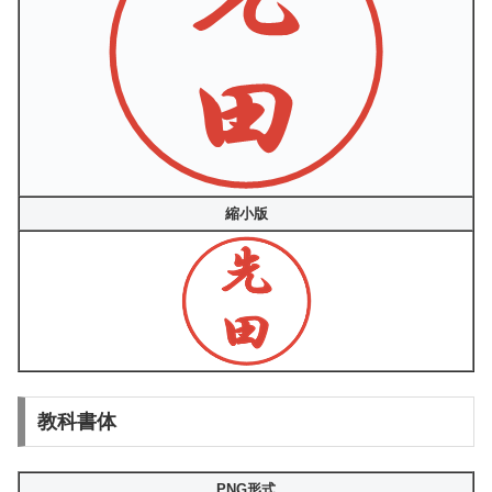
縮小版
教科書体
PNG形式