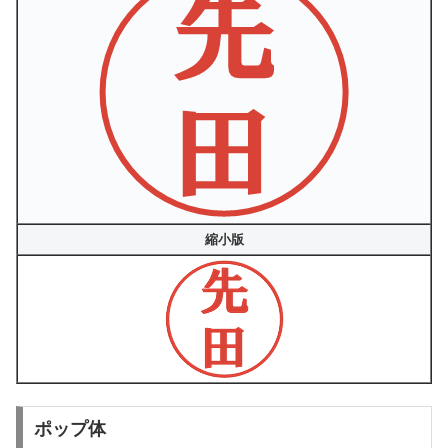
縮小版
ポップ体