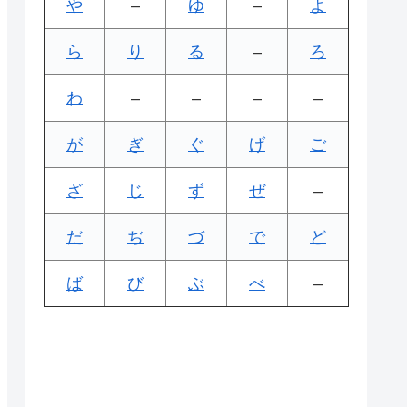
や
–
ゆ
–
よ
ら
り
る
–
ろ
わ
–
–
–
–
が
ぎ
ぐ
げ
ご
ざ
じ
ず
ぜ
–
だ
ぢ
づ
で
ど
ば
び
ぶ
べ
–