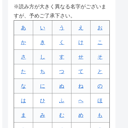
※読み方が大きく異なる名字がございま
すが、予めご了承下さい。
あ
い
う
え
お
か
き
く
け
こ
さ
し
す
せ
そ
た
ち
つ
て
と
な
に
ぬ
ね
の
は
ひ
ふ
へ
ほ
ま
み
む
め
も