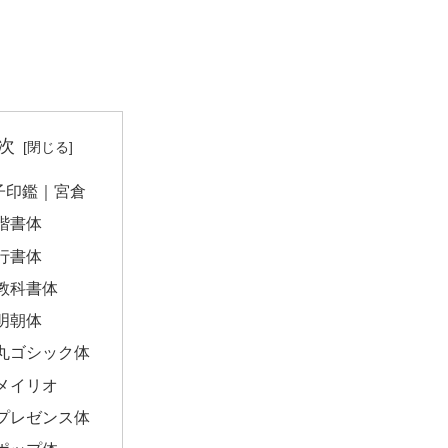
次
子印鑑｜宮倉
楷書体
行書体
教科書体
明朝体
丸ゴシック体
メイリオ
プレゼンス体