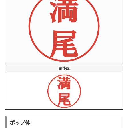
縮小版
ポップ体