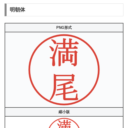
明朝体
PNG形式
縮小版