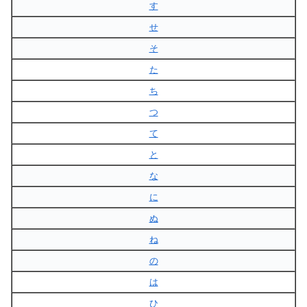
す
せ
そ
た
ち
つ
て
と
な
に
ぬ
ね
の
は
ひ