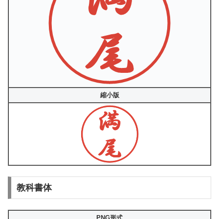
縮小版
教科書体
PNG形式