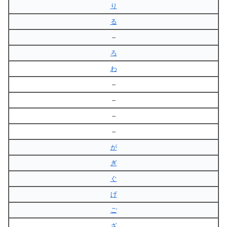
り
る
–
ろ
わ
–
–
–
–
が
ぎ
ぐ
げ
ご
ざ