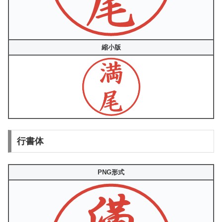
縮小版
行書体
PNG形式