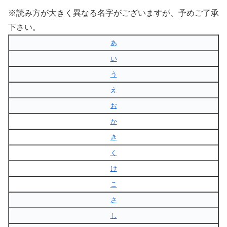
※読み方が大きく異なる名字がございますが、予めご了承
下さい。
あ
い
う
え
お
か
き
く
け
こ
さ
し