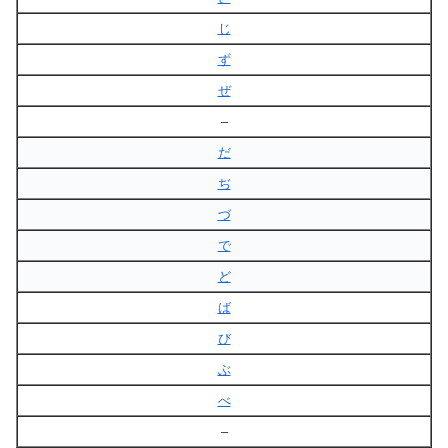
じ
ず
ぜ
–
だ
ぢ
づ
で
ど
ば
び
ぶ
べ
–