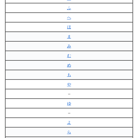
ふ
へ
ほ
ま
み
む
め
も
や
–
ゆ
–
よ
ら